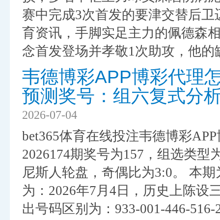
赛中完成3次首发的要津交替后卫
育资讯，手脚实足主力的佩德森相
念首发登场并孝敬1次助攻，他的缺
韦德博彩APP博彩代理怎
预测奖号：组六复式分
2026-07-04
bet365体育在线投注韦德博彩A
2026174期奖号为157，组选类型为
尼斯人轮盘，奇偶比为3:0。 本期
为：2026年7月4日，历史上陈设
出号码区别为：933-001-446-516-200-