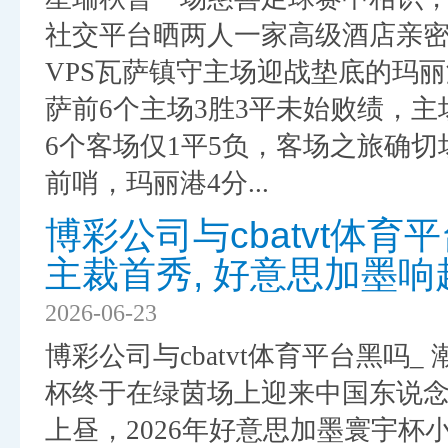
社交平台晒两人一家高级酒店亲密照
VPS瓦萨镇守主场迎战垫底的玛
萨前6个主场3胜3平未始败绩，
6个客场仅1平5负，客场之旅确切
前哨，玛丽港4分...
博彩公司与cbatvt体
主裁首秀, 好意思加墨
2026-06-23
博彩公司与cbatvt体育平台黑吗
杯终于在绿茵场上迎来中国东说念主
上昼，2026年好意思加墨寰宇