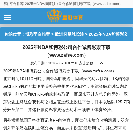
博彩平台推荐-2025年NBA和博彩公司合作诚博彩票下载（www.zafse.com）
你的位置：
博彩平台推荐
>
欧洲杯足球投注
> 2025年NBA和博彩公
2025年NBA和博彩公司合作诚博彩票下载
司合作诚博彩票下载（www.zafse.com）
（www.zafse.com）
发布日期：2026-05-18 07:58 点击次数：155
2025年NBA和博彩公司合作诚博彩票下载（www.zafse.com）
北京时间10月10日晚，国外马联晓谕，因华天的马匹搭档、13岁的骟
马Chicko的赛期检测呈管控药物烯丙孕素阳性，奥运经验赛时队内名
循序一的华天和Chicko的获利被取消，而原来不计入总分的另外一双
东说念主马组合获利与之相去甚远线上投注平台，日本队遂以125.7罚
分升至第二，并递补赢得巴黎奥运会马术三项赛团体赛经验。
另外根据德国天空体育记者FP的消息，拜仁仍未放弃收购凯恩，双方
俱乐部依然在谈判这笔交易，而且并未设置“最后期限”，拜仁有可能