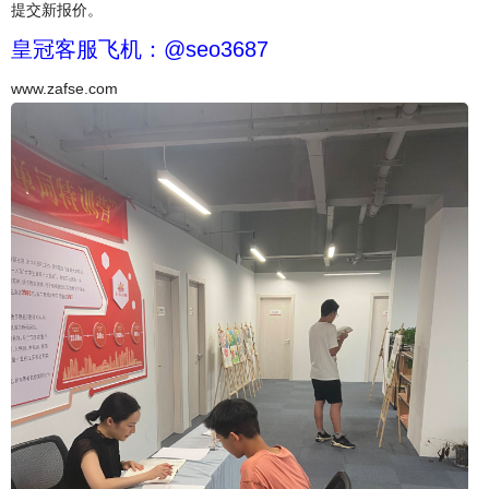
提交新报价。
皇冠客服飞机：@seo3687
www.zafse.com