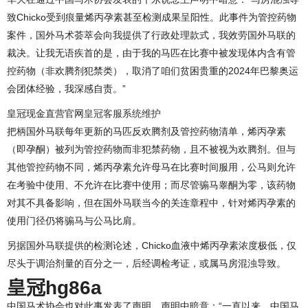
致Chicko受到痕量烯丙孕素甚至检测成果呈阳性。此事件为管控药物
案件，国外马术荟萃会向我提供了行政处理款式，我效劳国外马联的
裁决。让我无语疾首的是，由于我的马匹在比赛中被发现体内含有管
控药物（非欢腾剂犯禁类），取消了咱们贫困贵重的2024年巴黎奥运
会团体经验，我深感自责。”
皇冠现金直营官网
皇冠客服系统维护
把柄国外马联每年更新的马匹反欢腾剂及管控药物清单，烯丙孕素
（即孕酮）被列为管控药物而非犯禁药物，且不被视为欢腾剂。但与
其他管控药物不同，烯丙孕素允许母马在比赛时间服用，公马则允许
在考验中使用、不允许在比赛中使用；而尽管骟马睾酮为零，该药物
对其不具备影响，但在国外马联当今的关连章程中，针对烯丙孕素的
使用门径仍将骟马与公马比肩。
另据国外马联提供的检测论述，Chicko血液中烯丙孕素浓度极低，仅
尽头于调治剂量的百分之一，后经调检考证，或属马房混浊导致。
皇冠hg86a
中国马术协会也对此事发表了声明，声明中暗意：“一直以来，中国马