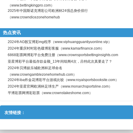
（www.bettingkingpro.com）
2025年中国斯诺克博彩公司欧洲杯24强总身价排行
（www.crowndicezonehomehub
热点资讯
2024年AG骰宝博彩mg程序（www.viphuangguantiyuonline.vip）
2024年重庆时时彩色碟博彩客服（www.kamarfinance.com）
6868彩票网博彩平台免费注册（www.crownsportsbettinginsights.com
亚星博彩平台最低存款金额_13年间组阁4次，吕特此次真要走了？
2024年贝博娱乐城欧洲杯足球命名
（www.crowngamblezonehomehub.com）
2024年iba炸金花博彩平台游戏比较（www.royalsportsbooksite.com）
2024年亚星官网欧洲杯足球生产（www.monarchsportsline.com）
平博彩票网博彩彩票（www.crownstakeshome.com）
友情链接：