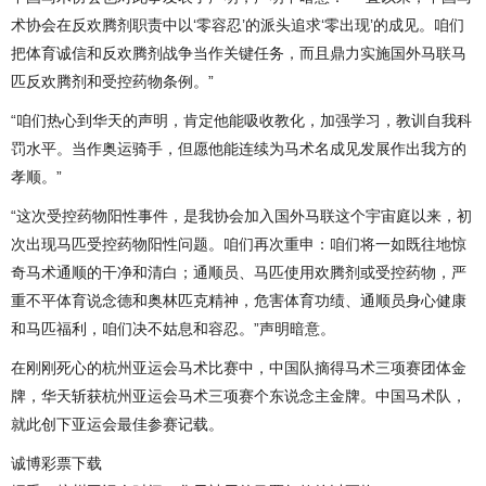
术协会在反欢腾剂职责中以‘零容忍’的派头追求‘零出现’的成见。咱们
把体育诚信和反欢腾剂战争当作关键任务，而且鼎力实施国外马联马
匹反欢腾剂和受控药物条例。”
“咱们热心到华天的声明，肯定他能吸收教化，加强学习，教训自我科
罚水平。当作奥运骑手，但愿他能连续为马术名成见发展作出我方的
孝顺。”
“这次受控药物阳性事件，是我协会加入国外马联这个宇宙庭以来，初
次出现马匹受控药物阳性问题。咱们再次重申：咱们将一如既往地惊
奇马术通顺的干净和清白；通顺员、马匹使用欢腾剂或受控药物，严
重不平体育说念德和奥林匹克精神，危害体育功绩、通顺员身心健康
和马匹福利，咱们决不姑息和容忍。”声明暗意。
在刚刚死心的杭州亚运会马术比赛中，中国队摘得马术三项赛团体金
牌，华天斩获杭州亚运会马术三项赛个东说念主金牌。中国马术队，
就此创下亚运会最佳参赛记载。
诚博彩票下载