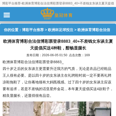
博彩平台推荐-欧洲体育博彩合法信博彩票登录8883_40+不差钱女东谈主夏天提倡
买这4种鞋，酣畅显腿长
你的位置：
博彩平台推荐
>
欧洲杯足球投注
> 欧洲体育博彩合法信
欧洲体育博彩合法信博彩票登录8883_40+不差钱女东谈主夏
博彩票登录8883_40+不差钱女东谈主夏天提倡买这4种鞋，酣畅显
天提倡买这4种鞋，酣畅显腿长
腿长
发布日期：2026-06-05 01:50 点击次数：169
欧洲体育博彩合法信博彩票登录8883_
四十岁之后的女东谈主更需要升迁我方的气质，无论是衣品已经鞋品
王人很有必要。是以四十岁的女东谈主在礼聘鞋时就一定不要再礼聘
凉鞋拖鞋了，让你蓦地领有大妈既视感。过了四十岁的女东谈主应该
要有追求，若是不差钱的话亚星炸金花，本年夏天提倡买这4款鞋子，
精良显腿长，还显得很有品尝。