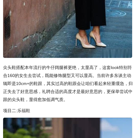
尖头鞋搭配本年流行的牛仔阔腿裤更绝，太显高了，这套look特别符
合160的女生去尝试，既能修饰腿型又可以显高。当前许多东谈主动
辄即是10cm+的鞋跟，其实过高的鞋跟会让咱们看起来轻重缓急，归
正失去了好意思感，礼聘合适的高度才是最好意思的，更保举尝试中
跟的尖头鞋，显得愈加低调气质。
项目二:乐福鞋