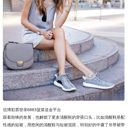
信博彩票登录8883菠菜送金平台
跟着前锋的发展，也解锁了更多清醒鞋的穿搭口头，比如清醒鞋搭配
性感的短裙，用悠闲的清醒鞋与短裙混搭，特别好的中庸了吊带裙带