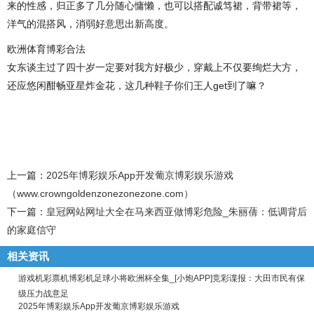
来的性感，归正多了几分随心慵懒，也可以搭配诚笃裙，背带裙等，
洋气的混搭风，消弱好意思出新高度。
欧洲体育博彩合法
女东谈主过了四十岁一定要对我方好极少，穿戴上不仅要绚烂大方，
还应悠闲酣畅亚星炸金花，这几种鞋子你们王人get到了嘛？
上一篇：
2025年博彩娱乐App开发葡京博彩娱乐游戏
（www.crowngoldenzonezonezone.com）
下一篇：
皇冠网站网址大全在马来西亚做博彩危险_朱丽蒨：低调背后
的家庭信守
相关资讯
游戏机彩票机博彩机足球小将欧洲杯全集_[小炮APP]竞彩谍报：大田市民有保
级压力战意足
2025年博彩娱乐App开发葡京博彩娱乐游戏