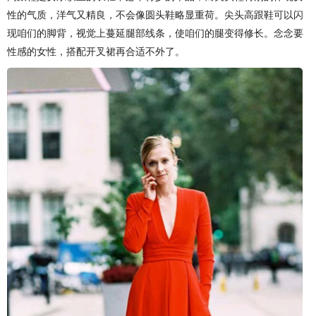
性的气质，洋气又精良，不会像圆头鞋略显重荷。尖头高跟鞋可以闪
现咱们的脚背，视觉上蔓延腿部线条，使咱们的腿变得修长。念念要
性感的女性，搭配开叉裙再合适不外了。