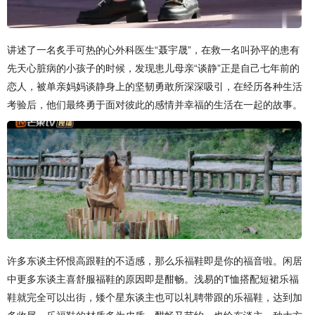
讲述了一名炙手可热的心外科医生“聂宇晟”，在救一名叫孙平的患有
先天心脏病的小孩子的时候，发现患儿母亲“谈静”正是自己七年前的
恋人，被单亲妈妈谈静身上的坚韧勇敢所深深吸引，在经历各种生活
考验后，他们最终勇于面对彼此的感情并幸福的生活在一起的故事。
许多东谈主怀恨高跟鞋的不适感，那么乐福鞋即是你的福音啦。闲居
中更多东谈主喜舒服福鞋的原因即是酣畅。浅易的T恤搭配短裙乐福
鞋就完全可以出街，矮个星东谈主也可以礼聘带跟的乐福鞋，达到加