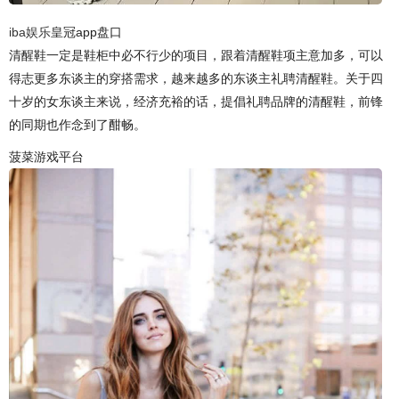
iba娱乐
皇冠app盘口
清醒鞋一定是鞋柜中必不行少的项目，跟着清醒鞋项主意加多，可以
得志更多东谈主的穿搭需求，越来越多的东谈主礼聘清醒鞋。关于四
十岁的女东谈主来说，经济充裕的话，提倡礼聘品牌的清醒鞋，前锋
的同期也作念到了酣畅。
菠菜游戏平台