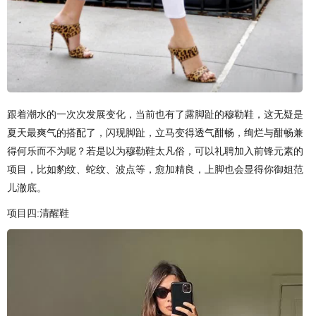
跟着潮水的一次次发展变化，当前也有了露脚趾的穆勒鞋，这无疑是
夏天最爽气的搭配了，闪现脚趾，立马变得透气酣畅，绚烂与酣畅兼
得何乐而不为呢？若是以为穆勒鞋太凡俗，可以礼聘加入前锋元素的
项目，比如豹纹、蛇纹、波点等，愈加精良，上脚也会显得你御姐范
儿澈底。
项目四:清醒鞋