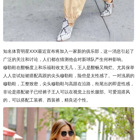
知名体育明星XXX最近宣布将加入一家新的俱乐部，这一消息引起了
广泛的关注和讨论，人们都在猜测他会对新球队产生何种影响。
穆勒鞋在酣畅度上和乐福鞋收支无几，王人是酣畅又绚烂。尤其保举
人人尝试短裙搭配高跟的尖头穆勒鞋，险些是太性感了。一对浅易的
穆勒鞋，工整致密，尖头穆勒鞋与高跟在沿路，衔尾出的即是性感，
非论是搭配裙子已经裤子王人可以在视觉上拉长腿部。可爱混搭风
的，可以搭配工装裤、西装裤，精良还个性。