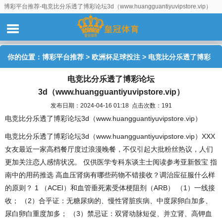
博彩平台推荐-电竞比分乐透了博彩论坛3d（www.huangguantiyuvipstore.vip）
你的位置：
博彩平台推荐
>
欧洲杯足球投注
> 电竞比分乐透了博彩
电竞比分乐透了博彩论坛
论坛3d（www.huangguantiyuvipstore.vip）
3d（www.huangguantiyuvipstore.vip）
发布日期：2024-04-16 01:18 点击次数：191
电竞比分乐透了博彩论坛3d（www.huangguantiyuvipstore.vip）
电竞比分乐透了博彩论坛3d（www.huangguantiyuvipstore.vip）XXX
女友最近一家高档餐厅度过浪漫晚餐，不仅引起大批粉丝热议，人们
更加关注恋人感情状况。 仅供医学专科东谈主士阅读参考亚新骰宝 指
南中的用药推选 高血压肾病有哪些药物不错接收？调治应征服什么样
的原则？ 1 （ACEI）和血管垂死素受体梗阻剂（ARB） （1）一线接
收； （2）合乎证：无糖尿病的、慢性肾脏疾病、中度尿卵白加多、
尿白卵白重度加多； （3）禁忌证：双肾动脉短促、并立肾、高钾血