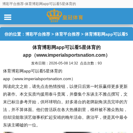
博彩平台推荐-体育博彩网app可以看5星体育的
app（www.imperialsportsnation.com）
你的位置：
博彩平台推荐
>
体育平台推荐
> 体育博彩网app可以看5
体育博彩网app可以看5星体育的
星体育的 app（www.imperialsportsnation.com）
app（www.imperialsportsnation.com）
发布日期：2026-05-08 14:32 点击次数：93
体育博彩网app可以看5星体育的
app（www.imperialsportsnation.com）
阅读此文之前，请先点击热情按钮，以便日后第一时辰赢得更多更新
的著作。本文实质均援用泰斗贵寓，并麇集个东谈主不雅点撰写，文
末已标注参考开始，供环球明白。好多港台的老牌副角演员完毕的方
法，并不算体面。他们曾活跃在各大热播剧里，模样被不雅众熟知，
但却没能靠演艺做事积贮起安靖的晚年活命。唐治平，便是其中最令
东谈主唏嘘的一位。