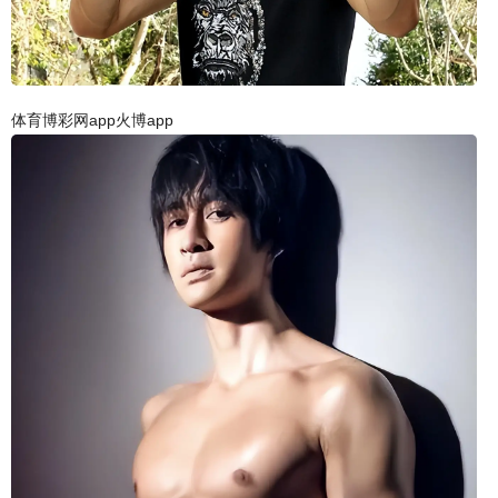
体育博彩网app火博app