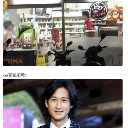
iba百家乐网址