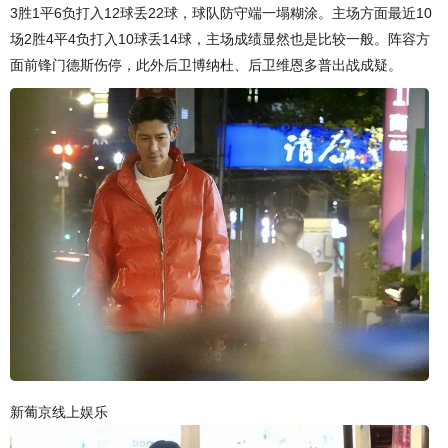
3胜1平6负打入12球丢22球，球队防守端一塌糊涂。主场方面最近10
场2胜4平4负打入10球丢14球，主场成绩显然也是比较一般。阵容方
面前锋门德斯伤停，此外后卫博纳杜、后卫维恩多普出战成疑。
新葡京线上娱乐