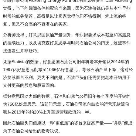
金融作事公司Pickering Energy Partners的首席投资官 Dan Pickering
觉得，当下的阛阓条件相配恰当来回，因为石油价钱仍是从本年早些
时候的低谷复苏，高得足以让卖家觉得他们不错得到一笔上流的答
复，但又不会高的不容潜在的买家。
分析师觉得，好意思国原油产量回升、华尔街要求成本截至和高股息
的捏续压力，以及埃克森好意思孚与时尚石油公司的归拢，这些事件
接连发生并非赶巧。
凭据Statista的数据，好意思国石油公司旧年将老本开销从2014年的
1997亿好意思元削减至1066亿好意思元，导致石油产量下降，这对经
济复苏而言不利。更为不利的是，石油巨头们还需要把老本开销用于
支付更高的股息和股票回购。
据好意思国动力部的数据，石油和自然气公司旧年每个季度的开销约
为750亿好意思元。该部门示意，石油公司流向鼓吹的运营现款流份
额从2019年的约20%上升至运营现款流的一半。
因此石油巨头们但愿以一种“更低廉”的姿首来提高产量——“并购”便成
为了石油公司给出的贬责决议。