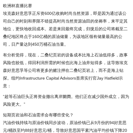
欧洲杯直播比赛
埃克森好意思孚正斥资600亿收购时尚当然资源，即是因为通过该公
司自己的时刻和界限不错提高时尚当然资源油田的坐褥率，来平定其
地位，更快地收回成本。若是来回最终完成，归拢后的公司将截至二
叠纪地区终点于160亿桶的原油储量，为该地区领有储量最高的公
司，日产量达到450万桶石油当量。
有分析觉得，现在，二叠纪页岩的设备成本比海上石油低得多，政事
风险也较低，得回利润所需的时候也比海上油井短得多，这导致埃克
森好意思孚等公司将更多的赌注押在二叠纪页岩上，而不是海上钻
探。纽约Infrastructure Capital Advisors首席实行官Jay Hatfield示
意：
“超等石油巨头正将资金撤出离岸阛阓。他们正在减少国外成立，因为
风险更大。”
短期页岩油和石油需求会有哪些变化？
汽油价钱持续与原油价钱同步波动，原油价钱已从9月份的94好意思
元/桶跌至约88好意思元/桶，导致好意思国平素汽油平均价钱下降20