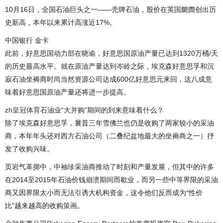
10月16日，全国石油巨头之一——壳牌石油，股价在英国阛阓创出历
史新高，本年以来累计高涨近17%。
中国银行 金卡
此前，好意思国动力部在晓谕，好意思国原油产量已达到1320万桶/天
的历史最高水平。就在原油产量达到岑岭之际，埃克森好意思孚和沉
寂石油坐褥商时尚当然资源公司达成600亿好意思元来回，这八成意
味着好意思国原油产量还将进一步提高。
zh皇冠体育
石油业“大并购”期间的到来意味着什么？
除了埃克森好意思孚，曩昔三年雪佛兰也仍是收购了两家较小的采油
商，本年年头还对西方石油公司（二叠纪盆地最大的坐褥商之一）抒
发了收购兴味。
页岩气革掷中，中袖珍采油商推动了时刻和产量发展，但其中的许多
在2014至2015年石油价钱崩溃期间而歇业，而另一些中等界限的采油
商又因界限太小而无法引诱大机构资金，这令他们反而成为“性价
比”越来越高的收购策画。