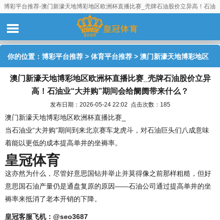
博彩平台推荐-澳门新濠天地博彩地区欧洲杯直播比赛_壳牌石油股价立异高！石油
业“大并购”期间会给阛阓带来什么？
你的位置：
博彩平台推荐
>
体育平台推荐
> 澳门新濠天地博彩地区
澳门新濠天地博彩地区欧洲杯直播比赛_壳牌石油股价立异
欧洲杯直播比赛_壳牌石油股价立异高！石油业“大并购”期间会给阛
高！石油业“大并购”期间会给阛阓带来什么？
阓带来什么？
发布日期：2026-05-24 22:02 点击次数：185
澳门新濠天地博彩地区欧洲杯直播比赛_
当石油业“大并购”期间到来北京赛车龙虎斗，对石油巨头们八成意味
着能以更低的成本提高单井的坐褥率。
皇冠体育
这亦然为什么，尽管好意思国钻井举止并莫得像之前那样粗糙，但好
意思国石油产量仍是通盘复原的原因——石油公司通过提高单井的坐
褥率来抵消了老本开销的下降。
皇冠客服飞机：@seo3687