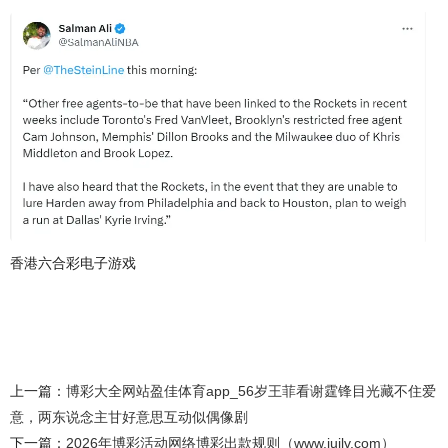
香港六合彩电子游戏
上一篇：
博彩大全网站盈佳体育app_56岁王菲看谢霆锋目光藏不住爱
意，两东说念主甘好意思互动似偶像剧
下一篇：
2026年博彩活动网络博彩出款规则（www.jujlv.com）