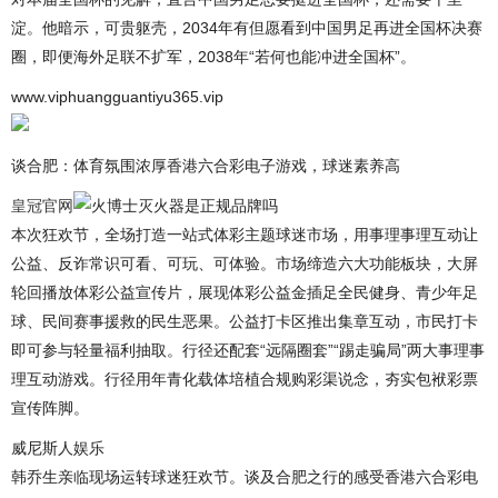
淀。他暗示，可贵躯壳，2034年有但愿看到中国男足再进全国杯决赛
圈，即便海外足联不扩军，2038年“若何也能冲进全国杯”。
www.viphuangguantiyu365.vip
谈合肥：体育氛围浓厚香港六合彩电子游戏，球迷素养高
皇冠官网
本次狂欢节，全场打造一站式体彩主题球迷市场，用事理事理互动让
公益、反诈常识可看、可玩、可体验。市场缔造六大功能板块，大屏
轮回播放体彩公益宣传片，展现体彩公益金插足全民健身、青少年足
球、民间赛事援救的民生恶果。公益打卡区推出集章互动，市民打卡
即可参与轻量福利抽取。行径还配套“远隔圈套”“踢走骗局”两大事理事
理互动游戏。行径用年青化载体培植合规购彩渠说念，夯实包袱彩票
宣传阵脚。
威尼斯人娱乐
韩乔生亲临现场运转球迷狂欢节。谈及合肥之行的感受香港六合彩电