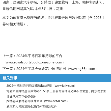
四家，这四家汽车拼装厂分辩位于弗里蒙特、上海、柏林和奥斯汀。
皇冠信用网是真的吗 本年3月1日，马斯
本文为体育资讯整理与解读，关注赛事进展与数据动态（含 2026 世
界杯相关话题）。
上一篇：
2024年平博百家乐足球的平台
（www.royalsportsbookzonezone.com）
下一篇：
2024年宝马会炸金花中国博彩网（www.hg86p.com）
相关资讯
2026年博彩活动网络博彩出款规则（www.jujlv.com）
博彩大全网站盈佳体育app_56岁王菲看谢霆锋目光藏不住爱意，两东说念主
甘好意思互动似偶像剧
pc博彩破解博彩评级网大全（www.defxu.com）
威尼斯人博彩送彩金澳门体育投注软件