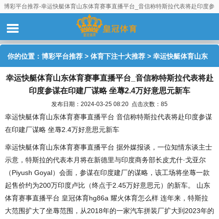
博彩平台推荐-幸运快艇体育山东体育赛事直播平台_音信称特斯拉代表将赴印度参
谋在印建厂谋略 坐蓐2.4万好意思元新车
你的位置：
博彩平台推荐
>
体育下注十大推荐
> 幸运快艇体育山东
幸运快艇体育山东体育赛事直播平台_音信称特斯拉代表将赴
体育赛事直播平台_音信称特斯拉代表将赴印度参谋在印建厂谋略 坐
印度参谋在印建厂谋略 坐蓐2.4万好意思元新车
蓐2.4万好意思元新车
发布日期：2024-03-25 08:20 点击次数：85
幸运快艇体育山东体育赛事直播平台 音信称特斯拉代表将赴印度参谋
在印建厂谋略 坐蓐2.4万好意思元新车
幸运快艇体育山东体育赛事直播平台 据外媒报谈，一位知情东谈主士
示意，特斯拉的代表本月将在新德里与印度商务部长皮尤什·戈亚尔
（Piyush Goyal）会面，参谋在印度建厂的谋略，该工场将坐蓐一款
起售价约为200万印度卢比（终点于2.45万好意思元）的新车。 山东
体育赛事直播平台 皇冠体育hg86a 耀火体育怎么样 连年来，特斯拉
大范围扩大了坐蓐范围，从2018年的一家汽车拼装厂扩大到2023年的