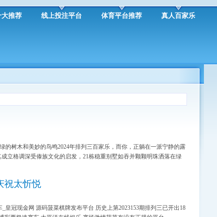
十大推荐
线上投注平台
体育平台推荐
真人百家乐
地，四周是翠绿的树木和美妙的鸟鸣2024年排列三百家乐，而你，正躺在一派宁静的露
其成立格调深受傣族文化的启发，21栋稳重别墅如吞并颗颗明珠洒落在绿
庆祝太忻悦
冠现金网 源码菠菜棋牌发布平台 历史上第2023153期排列三已开出18