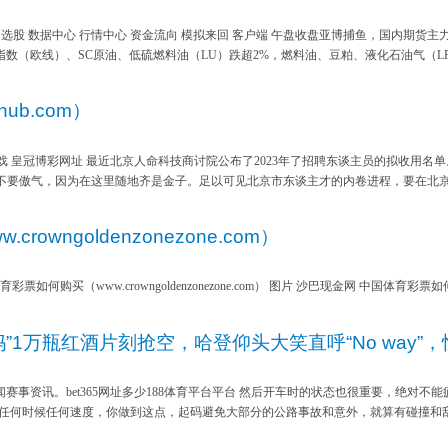
） 热门栏目 自选股 数据中心 行情中心 资金流向 模拟来回 客户端 午盘收盘亚博捕鱼，国
数（欧线）、SC原油、低硫燃料油（LU）跌超2%，燃料油、豆粕、液化石油气（L
hub.com）
） 太平洋在线电子游戏 皇冠博彩网址 最近北京人命科技商讨院公布了2023年了招聘东谈主
，请不要傲气，因为在这里随地齐是金子。足以可见北京市东谈主才的内卷进程，要在北
ngoldenzonezone.com）
乐城中国体育彩票如何购买（www.crowngoldenzonezone.com） 图片 沙巴现金
”1万瓶红酒片刻抢空，哈登仰头大笑直呼“No way”
育新闻赛事资讯。bet365网址多少188体育平台平台 然后开车时的状态也很重要，绝
任何时候任何速度，你做到这点，起码避免大部分的公路事故和意外，就算有碰撞和刮蹭