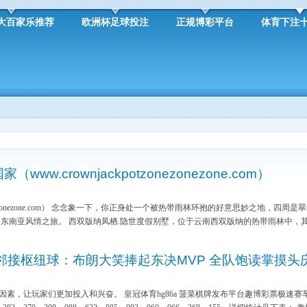
大百家乐推荐
欧洲杯足球投注
正规博彩平台
体育下注
.crownjackpotzonezonezone.com）
potzonezonezone.com） 念念象一下，你正身处一个被热带雨林环抱的好意思妙之
东南亚风情之旅。 西双版纳凤栖.隐世度假别墅，位于云南西双版纳的热带雨林中，
6邻接枢纽球：布朗大笑捧起东决MVP 全队饱读掌摸头
让玩家们更加投入和兴奋。 皇冠体育hg86a 菠菜棋牌发布平台趣博彩票极速赛车_皇