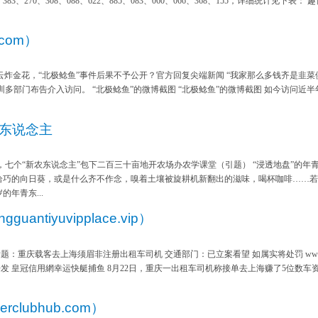
9、383、270、308、088、622、885、083、060、066、368、155，详细统
com）
：访问半年开云炸金花，“北极鲶鱼”事件后果不予公开？官方回复尖端新闻 “我家那么多钱
圳多部门布告介入访问。 “北极鲶鱼”的微博截图 “北极鲶鱼”的微博截图 如今访问近
青东说念主
七个“新农东说念主”包下二百三十亩地开农场办农学课堂（引题） “浸透地盘”的年青
势恰巧的向日葵，或是什么齐不作念，嗅着土壤被旋耕机新翻出的滋味，喝杯咖啡……
年青东...
tiyuvipplace.vip）
ip） 原标题：重庆载客去上海须眉非注册出租车司机 交通部门：已立案看望 如属实将处罚 www.hua
 皇冠信用網幸运快艇捕鱼 8月22日，重庆一出租车司机称接单去上海赚了5位数车资
clubhub.com）