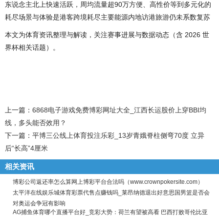
东说念主北上快速活跃，周均流量超90万方便、高性价等到多元化的
耗尽场景与体验是港客跨境耗尽主要能源内地访港旅游仍未系数复苏
本文为体育资讯整理与解读，关注赛事进展与数据动态（含 2026 世
界杯相关话题）。
上一篇：
6868电子游戏免费博彩网址大全_江西长运股价上穿BBI均
线，多头能否效用？
下一篇：
平博三公线上体育投注乐彩_13岁青娥脊柱侧弯70度 立异
后“长高”4厘米
相关资讯
博彩公司返还率怎么算网上博彩平台合法吗（www.crownpokersite.com）
太平洋在线娱乐城体育彩票代售点赚钱吗_莱昂纳德退出好意思国男篮是否会
对奥运会争冠有影响
AG捕鱼体育哪个直播平台好_竞彩大势：荷兰有望被高看 巴西打败哥伦比亚