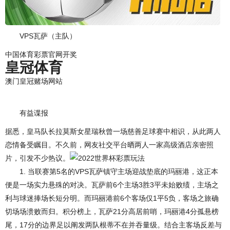
VPS瓦萨（主队）
中国体育彩票官网开奖
皇冠体育
澳门皇冠赌场网站
有益谍报
据悉，皇马队长拉莫斯女星瑞秋曾一场慈善足球赛中相识，从此两人
恋情备受瞩目。不久前，网友社交平台晒两人一家高级酒店亲密照
片，引发不少热议。
1. 当联赛第5名的VPS瓦萨镇守主场迎战垫底的玛丽港，这正本
便是一场实力悬殊的对决。瓦萨前6个主场3胜3平未始败绩，主场之
利与球迷捧场长短分明。而玛丽港前6个客场仅1平5负，客场之旅确
切场场溃败而归。积分榜上，瓦萨21分高居前哨，玛丽港4分孤悬榜
尾，17分的边界足以阐发两队根蒂不在并吞量级。结合主客场反差与