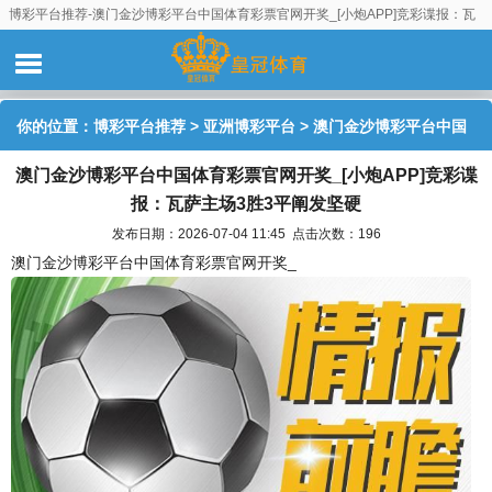
博彩平台推荐-澳门金沙博彩平台中国体育彩票官网开奖_[小炮APP]竞彩谍报：瓦
萨主场3胜3平阐发坚硬
你的位置：
博彩平台推荐
>
亚洲博彩平台
> 澳门金沙博彩平台中国
澳门金沙博彩平台中国体育彩票官网开奖_[小炮APP]竞彩谍
体育彩票官网开奖_[小炮APP]竞彩谍报：瓦萨主场3胜3平阐发坚硬
报：瓦萨主场3胜3平阐发坚硬
发布日期：2026-07-04 11:45 点击次数：196
澳门金沙博彩平台中国体育彩票官网开奖_