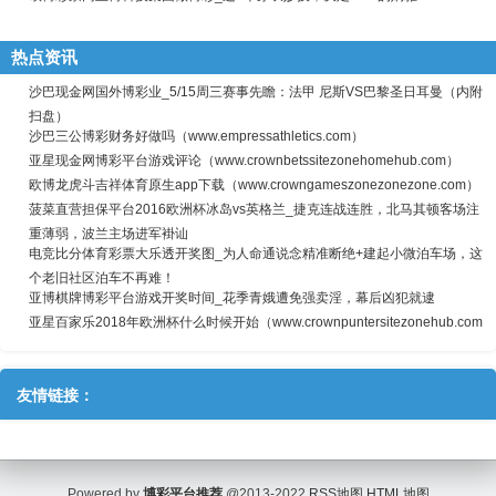
热点资讯
沙巴现金网国外博彩业_5/15周三赛事先瞻：法甲 尼斯VS巴黎圣日耳曼（内附
扫盘）
沙巴三公博彩财务好做吗（www.empressathletics.com）
亚星现金网博彩平台游戏评论（www.crownbetssitezonehomehub.com）
欧博龙虎斗吉祥体育原生app下载（www.crowngameszonezonezone.com）
菠菜直营担保平台2016欧洲杯冰岛vs英格兰_捷克连战连胜，北马其顿客场注
重薄弱，波兰主场进军褂讪
电竞比分体育彩票大乐透开奖图_为人命通说念精准断绝+建起小微泊车场，这
个老旧社区泊车不再难！
亚博棋牌博彩平台游戏开奖时间_花季青娥遭免强卖淫，幕后凶犯就逮
亚星百家乐2018年欧洲杯什么时候开始（www.crownpuntersitezonehub.com
友情链接：
Powered by
博彩平台推荐
@2013-2022
RSS地图
HTML地图