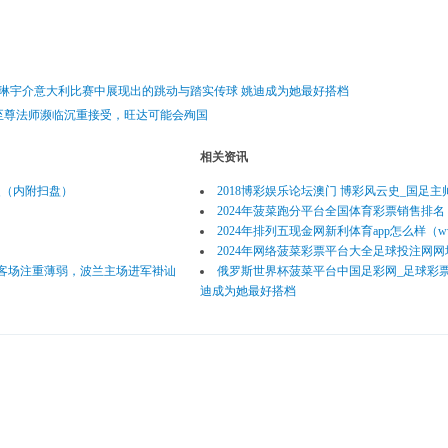
刁琳宇介意大利比赛中展现出的跳动与踏实传球 姚迪成为她最好搭档
，至尊法师濒临沉重接受，旺达可能会殉国
相关资讯
曼（内附扫盘）
2018博彩娱乐论坛澳门 博彩风云史_国足主
2024年菠菜跑分平台全国体育彩票销售排名（ww
2024年排列五现金网新利体育app怎么样（www.ki
）
2024年网络菠菜彩票平台大全足球投注网网址（www.
顿客场注重薄弱，波兰主场进军褂讪
俄罗斯世界杯菠菜平台中国足彩网_足球彩票
迪成为她最好搭档