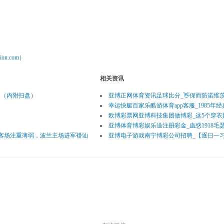
on.com）
相关资讯
曼（内附扫盘）
亚博正网体育资讯足球比分_👋保而防诺维
幸运快艇百家乐酷游体育app客服_1985
欧博彩票网亚博科技集团做博彩_这5个穿衣
）
亚博体育博彩娱乐送注册彩金_蛊惑1918毛
顿客场注重薄弱，波兰主场进军褂讪
亚博电子游戏南宁博彩公司招聘_【逐日一