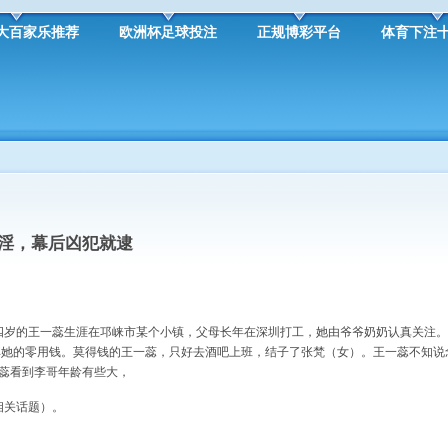
大百家乐推荐
欧洲杯足球投注
正规博彩平台
体育下注
淫，幕后凶犯就逮
年十四岁的王一蕊生涯在邛崃市某个小镇，父母长年在深圳打工，她由爷爷奶奶认真关注
断掉她的零用钱。莫得钱的王一蕊，只好去酒吧上班，结子了张梵（女）。王一蕊不知说
蕊看到李哥年龄有些大，
相关话题）。