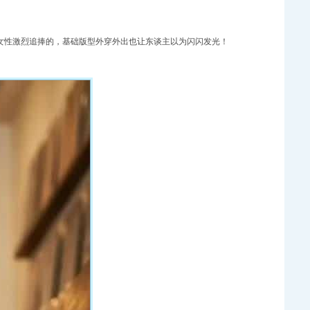
女性激烈追捧的，基础版型外穿外出也让东谈主以为闪闪发光！