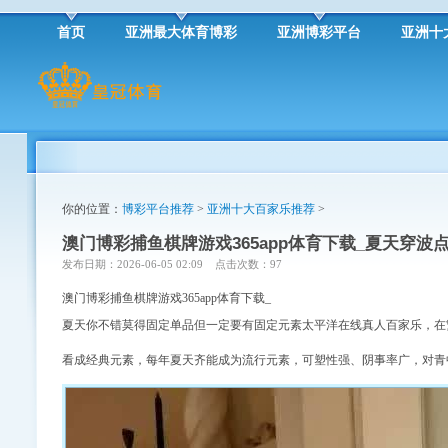
首页
亚洲最大体育博彩
亚洲博彩平台
亚洲十
你的位置：
博彩平台推荐
>
亚洲十大百家乐推荐
>
澳门博彩捕鱼棋牌游戏365app体育下载_夏天穿
发布日期：2026-06-05 02:09 点击次数：97
澳门博彩捕鱼棋牌游戏365app体育下载_
夏天你不错莫得固定单品但一定要有固定元素太平洋在线真人百家乐，在
看成经典元素，每年夏天齐能成为流行元素，可塑性强、阴事率广，对青