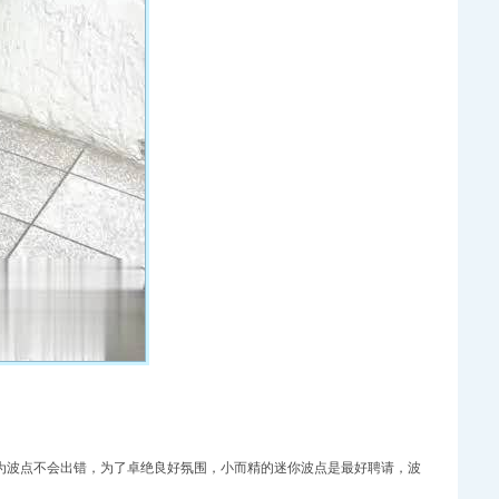
为波点不会出错，为了卓绝良好氛围，小而精的迷你波点是最好聘请，波