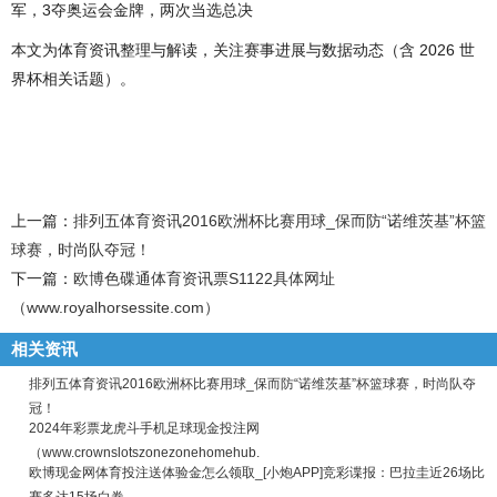
军，3夺奥运会金牌，两次当选总决
本文为体育资讯整理与解读，关注赛事进展与数据动态（含 2026 世
界杯相关话题）。
上一篇：
排列五体育资讯2016欧洲杯比赛用球_保而防“诺维茨基”杯篮
球赛，时尚队夺冠！
下一篇：
欧博色碟通体育资讯票S1122具体网址
（www.royalhorsessite.com）
相关资讯
排列五体育资讯2016欧洲杯比赛用球_保而防“诺维茨基”杯篮球赛，时尚队夺
冠！
2024年彩票龙虎斗手机足球现金投注网
（www.crownslotszonezonehomehub.
欧博现金网体育投注送体验金怎么领取_[小炮APP]竞彩谍报：巴拉圭近26场比