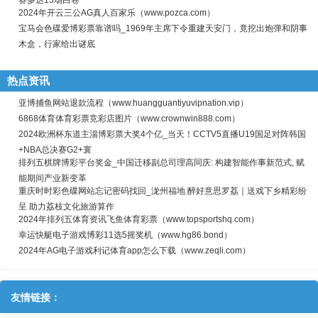
赛多达15场白卷
2024年开云三公AG真人百家乐（www.pozca.com）
宝马会色碟爱博彩票靠谱吗_1969年主席下令重建天安门，竟挖出炮弹和阴事
木盒，行家给出谜底
热点资讯
亚博捕鱼网站退款流程（www.huangguantiyuvipnation.vip）
6868体育体育彩票竞彩店图片（www.crownwin888.com）
2024欧洲杯东道主淄博彩票大奖4个亿_当天！CCTV5直播U19国足对阵韩国
+NBA总决赛G2+寰
排列五棋牌博彩平台奖金_中国迁移副总司理高同庆: 构建智能作事新范式, 赋
能期间产业新变革
重庆时时彩色碟网站忘记密码找回_泷州福地 醉好意思罗荔｜送戏下乡精彩纷
呈 助力荔枝文化旅游算作
2024年排列五体育资讯飞鱼体育彩票（www.topsportshq.com）
幸运快艇电子游戏博彩11选5摇奖机（www.hg86.bond）
2024年AG电子游戏利记体育app怎么下载（www.zeqli.com）
友情链接：