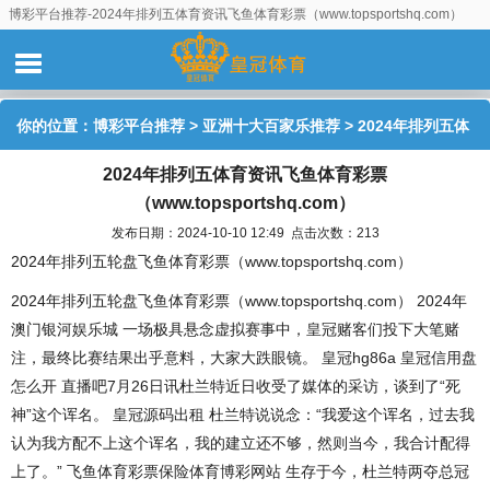
博彩平台推荐-2024年排列五体育资讯飞鱼体育彩票（www.topsportshq.com）
你的位置：
博彩平台推荐
>
亚洲十大百家乐推荐
> 2024年排列五体
2024年排列五体育资讯飞鱼体育彩票
育资讯飞鱼体育彩票（www.topsportshq.com）
（www.topsportshq.com）
发布日期：2024-10-10 12:49 点击次数：213
2024年排列五轮盘飞鱼体育彩票（www.topsportshq.com）
2024年排列五轮盘飞鱼体育彩票（www.topsportshq.com） 2024年
澳门银河娱乐城 一场极具悬念虚拟赛事中，皇冠赌客们投下大笔赌
注，最终比赛结果出乎意料，大家大跌眼镜。 皇冠hg86a 皇冠信用盘
怎么开 直播吧7月26日讯杜兰特近日收受了媒体的采访，谈到了“死
神”这个诨名。 皇冠源码出租 杜兰特说说念：“我爱这个诨名，过去我
认为我方配不上这个诨名，我的建立还不够，然则当今，我合计配得
上了。” 飞鱼体育彩票保险体育博彩网站 生存于今，杜兰特两夺总冠