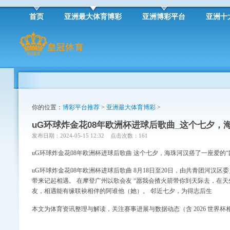
首页
亚洲最大体育博彩
亚洲博彩平台
亚洲十
你的位置：
博彩平台推荐
>
亚洲最大体育博彩
>
uG环球炸金花08年欧洲杯进球后歌曲_这个七夕，
发布日期：2024-05-15 12:32 点击次数：161
uG环球炸金花08年欧洲杯进球后歌曲 这个七夕，海珠河汉搭了一座爱的“
uG环球炸金花08年欧洲杯进球后歌曲 8月18日至20日，由共青团河汉
带来记起相遇。 在摩登广州以歌会友 “愿我会揸火箭带你到天际去，在天
友，相遇能有缘联袂相伴的阿谁他（她）。 邻近七夕，为得志后生
本文为体育资讯整理与解读，关注赛事进展与数据动态（含 2026 世界杯