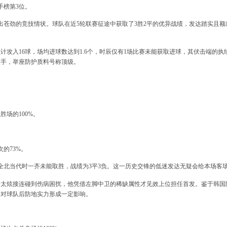
手榜第3位。
现出苍劲的竞技情状。球队在近5轮联赛征途中获取了3胜2平的优异战绩，发达踏实且
累计攻入16球，场均进球数达到1.6个，时辰仅有1场比赛未能获取进球，其伏击端
封敌手，举座防护质料号称顶级。
场的100%。
的73%。
近全北当代时一齐未能取胜，战绩为3平3负。这一历史交锋的低迷发达无疑会给本场客
金太炫接连碰到伤病困扰，他凭借左脚中卫的稀缺属性才见效上位担任首发。鉴于韩国
将对球队后防地实力形成一定影响。