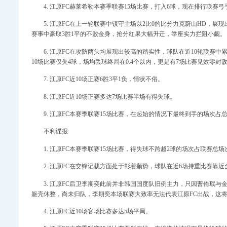
4. 江原FC赫莱希勒本赛季联赛15场比赛，打入6球，现在排行联赛弓
5. 江原FC在上一轮联赛中镇守主场以2比0的比分力克蔚山HD，展
赛事中豪取3胜1平的不败金身，抢分红果大幅升迁，举座实力拦阻小觑。
6. 江原FC在攻防两头均展现出较高的踏实性，球队在近10轮联赛中
10场比赛仅失4球，场均丢球终局在0.4个以内，更是有7场比赛见效零
7. 江原FC近10场正赛6胜3平1负，情状不俗。
8. 江原FC近10场正赛多达7场比赛半场有得失球。
9. 江原FC本赛季联赛15场比赛，在起始的情况下最终到手的场次占总胜
不利谍报
1. 江原FC本赛季联赛15场比赛，得失球不跨越2球的场次占联赛总场次
2. 江原FC在交锋记载方面处于彰着颓势，球队在近6场持重比赛靠
3. 江原FC后卫李期奕此前并非韩国国度队旧例主力，只因曹侑珉与
躯壳休整，尚未归队，李期奕本场联赛大致率无法代表江原FC出战，这
4. 江原FC近10场客场比赛多达5场平局。