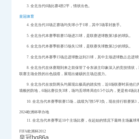
3. 全北当代6场比赛4胜2平，情状出色。
皇冠体育
4. 全北当代10场正赛场均失球小于1球，其中5场零封敌手。
5. 全北当代本赛季联赛15场进21球，是联赛进球数第3多的球队。
6. 全北当代本赛季联赛15场失12球，是联赛失球数第2少的球队。
7. 全北当代本赛季15场总进球数达到21球，其中主场进球数占总进球数
8. 全北当代在休赛期到来之前保管了令东谈主印象深入的竞技情状，
联赛主场全胜的出色战绩，展现出健硕的主场总揽力。
9. 全北当代在攻防两头均展现出极高的踏实性，近6场联赛时辰他们共
墙般的防地，6场比赛仅失3球，场均丢球终局在0.5个以内，更是有4场
10. 全北当代本赛季联赛15场，战绩为7胜5平3负，现在排行联赛第
2024欧洲杯举办地
11. 全北当代本赛季近10个主场比赛，在起始的情况下最终主场赢球率
FIFA欧洲杯2012
皇冠hg86a