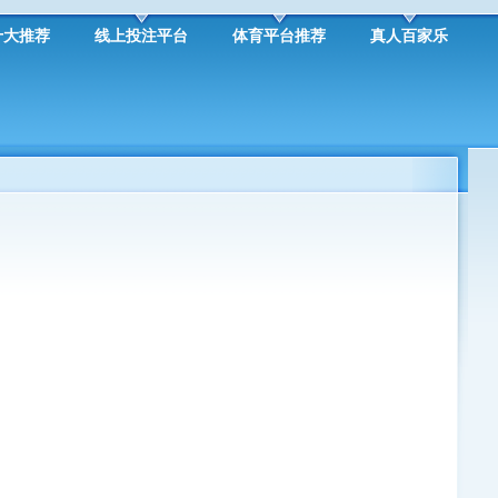
十大推荐
线上投注平台
体育平台推荐
真人百家乐