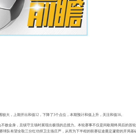
范围较大，上期开出和值12，下降了3个点位，本期预计和值上升，关注和值16。
执不败金身，且镇守主场时展现出极强的总揽力。本轮赛事不仅是间歇期终局后的首
赛球队有望全取三分红功捍卫主场庄严，从而为下半程的联赛征途奠定邃密的开局基