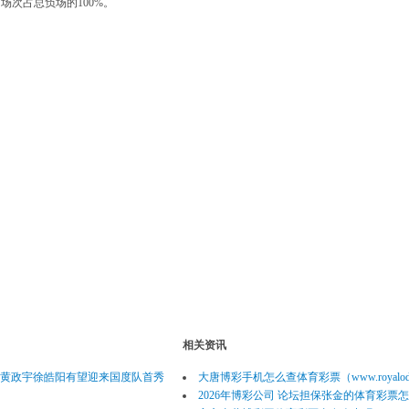
场次占总负场的100%。
相关资讯
 黄政宇徐皓阳有望迎来国度队首秀
大唐博彩手机怎么查体育彩票（www.royaloddss
2026年博彩公司 论坛担保张金的体育彩票怎么玩（www.