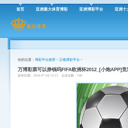
首页
亚洲最大体育博彩
亚洲博彩平台
亚洲十
你的位置：
博彩平台推荐
>
正规博彩平台
>
万博彩票可以挣钱吗FIFA欧洲杯2012_[小炮APP
发布日期：2026-07-04 13:13 点击次数：146