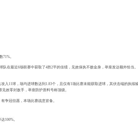
71%。
球队在最近6场联赛中获取了4胜2平的佳绩，见效保执不败金身，举座发达额外恰当
攻入11球，场均进球数达到1.83个，且仅有1场比赛未能获取进球，其伏击端的执
比赛见效零封敌手，举座防护质料号称顶级。
3，有争冠但愿，本场比赛战意皆备。
达100%。