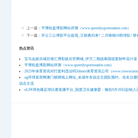
上一篇：
平博轮盘博彩网站评测（www.queenlysportsnation.com）
下一篇：
开云三公博彩平台提现_王朝勇归来? 二月唯独10胜球队! 
热点资讯
宝马会娱乐城百佬汇博彩娱乐官网城_伊万二期战泰国或复制申花计谋
平博轮盘博彩网站评测（www.queenlysportsnation.com）
2025年体育资讯对打套利违法吗5dimes体育资讯公司（www.crowncasino
ug环球直营网澳门棋牌线上网址_未成年东说念主团队预约、实名注册
说念主流
uG环球色碟足球比赛直播平台_国度卫生健康委：猴痘9月20日起纳入