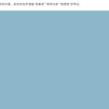
的问题，粉丝间也常激勉“谁像谁”“谁师法谁”“谁蹭谁”的争议。