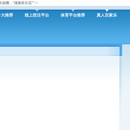
，“撞脸双生花”" />
十大推荐
线上投注平台
体育平台推荐
真人百家乐