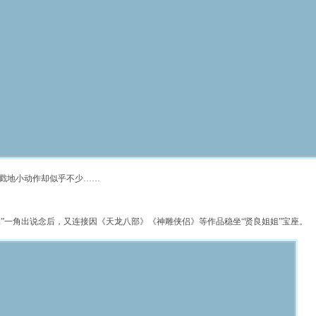
戳地小动作却似乎不少……
秀珠”一角出说念后，又连接因《天龙八部》《神雕侠侣》等作品稳坐“贤良姐姐”宝座。