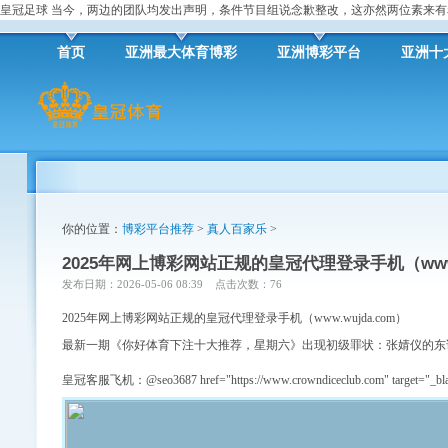
皇冠足球 当今，两边的团队均发出声明，条件节目组说念歉整改，这亦然两位素来有着“
首页
亚洲最大体育博彩
亚洲博彩平台
亚洲十
你的位置：
博彩平台推荐
>
真人百家乐
>
2025年网上博彩网站正规的皇冠代理登录手机（www.w
发布日期：2026-05-06 08:39 点击次数：76
2025年网上博彩网站正规的皇冠代理登录手机（www.wujda.com）
最新一期《你好体育下注十大推荐，星期六》出现初级罪状：张婧仪的东
皇冠客服飞机：@seo3687 href="https://www.crowndiceclub.com" target="