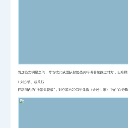
而这些女明星之间，尽管彼此或团队都险些莫得明着拉踩过对方，但暗戳
1.刘亦菲、杨采钰
行动圈内的“神颜天花板”，刘亦菲自2003年凭借《金粉世家》中的“白