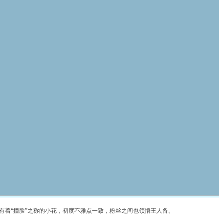
有着“撞脸”之称的小花，初度不雅点一致，粉丝之间也领悟王人备。