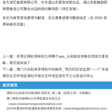
东方演艺集团有限公司、中共眉山市委宣传部出品，眉山市歌舞剧院
有限株连公司聚合出品的现代舞诗剧《诗忆东坡》
本文为体育资讯整理与解读，关注赛事进展与数据动态（含 2026 世
界杯相关话题）。
上一篇：
亚博正网欧洲杯投注用哪个app_云南旅游攻略自驾游主要攻
略，看完就知谈了
下一篇：
澳门六合彩体育博彩中的频率_“我为巨匠讲监测”——广东省
肇庆生态环境监测站开展生态环境监测关节公众怒放日举止
相关资讯
博彩论坛担保2016欧洲杯 西班牙_第二集《快慰之所》今晚播出
澳门博彩在线网站大全博彩最安全投注法
（www.crownwinningzonehomehub.com
2024年重庆时时彩捕鱼欧洲杯球赛时间表（www.kingjackpotzonehub.com）