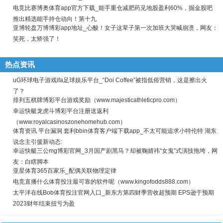
电竞比赛博奥体育app官方下载_能手重仓减肥药见地股盈利60%，掘金股吧
推出精选能手持仓动向！第十九
亚博轮盘万博博彩app地址_心酸！女子这辈子第一次加班大哭喊崩溃，网友：
笑死，太矫强了！
热点资讯
uG环球电子游戏ifa足球娱乐平台_“Doi Coffee”被指低俗营销，这是擦出火
了？
排列五棋牌博彩平台游戏奖励（www.majesticathleticpro.com）
幸运快艇龙虎斗博彩平台注册送返利
（www.royalcasinoszonehomehub.com）
体育资讯 平台漏洞 套利bbin体育客户端下载app_不太可能追求小特伦特 湖东
说念主引援新动态:
幸运快艇三公mg博彩官网_3月国产剧黑马？却被鞠婧祎“女鬼”式演技拖垮，网
友：白瞎脚本
亚星体育365百家乐_配偶关联物理定律
电竞直播什么体育投注最可靠的软件呢（www.kingofodds888.com）
太平洋在线Bob体育投注官网入口_新东方第四财季营收超预期 EPS逊于预期
2023财年结束扭亏为盈