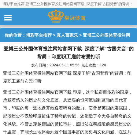
博彩平台推荐-亚博三公外围体育投注网站官网下载_深度了解“古国梵音”的背调：
印度职工雇前布景打听
你的位置：
博彩平台推荐
>
真人百家乐
> 亚博三公外围体育投注网
亚博三公外围体育投注网站官网下载_深度了解“古国梵音”的
站官网下载_深度了解“古国梵音”的背调：印度职工雇前布景打听
背调：印度职工雇前布景打听
发布日期：2024-05-11 05:56 点击次数：120
亚博三公外围体育投注网站官网下载 深度了解“古国梵音”的背调：印
度职工雇前布景打听
亚博三公外围体育投注网站官网下载 印度，这个私密而多彩的国度，
承载着悠久的历史与文化底蕴。从迂腐的恒河流域到蓬勃的当代齐
市，印度的每一派地盘齐散逸着稀奇的魔力。它曾是英国的隶属国，
那段历史不仅给印度留住了稀奇的钤记，还塑造了今天各自稀奇的文
化风貌。不管是穿越德里的繁忙市井，照旧站在泰姬陵前感受历史的
千里淀，齐能长远地体会到这个国度丰富的历史与文化内涵。在这片