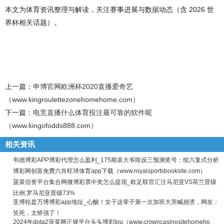
本文为体育资讯整理与解读，关注赛事进展与数据动态（含 2026 世
界杯相关话题）。
上一篇：
申博官网欧洲杯2020直播爱奇艺
（www.kingroulettezonehomehome.com）
下一篇：
电竞直播什么体育投注最可靠的软件呢
（www.kingofodds888.com）
相关资讯
韦德博彩APP博彩代理怎么盈利_175期袁大爷陈设三预测奖号：组六复式分析
博彩网创富免费六肖旺球体育app下载（www.royalsportsbooksite.com）
菠菜信誉平台集合网微博彩票中奖怎么提现_欧足联官汇注马尼亚VS荷兰晋级
比例:罗马尼亚晋级73%
亚博轮盘万博博彩app地址_心酸！女子这辈子第一次加班大哭喊崩溃，网友：
笑死，太矫强了！
2024年dota2菠菜网正规平台头头博彩tou（www.crowncasinositehomeho