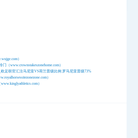
jge.com）
w.crownstakeszonehome.com）
欧足联官汇注马尼亚VS荷兰晋级比例:罗马尼亚晋级73%
orsessitezonezone.com）
nglyathletics.com）