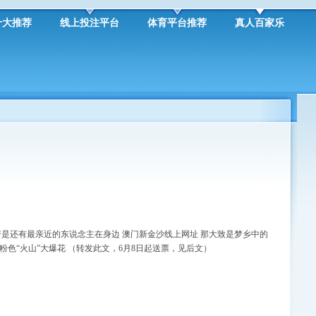
十大推荐
线上投注平台
体育平台推荐
真人百家乐
、游乐 若是还有最亲近的东说念主在身边 澳门新金沙线上网址 那大致是梦乡中的
看粉色“火山”大爆花 （转发此文，6月8日起送票，见后文）