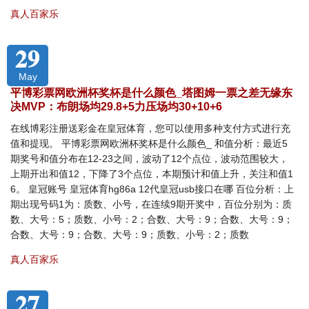
真人百家乐
29
May
平博彩票网欧洲杯奖杯是什么颜色_塔图姆一票之差无缘东
决MVP：布朗场均29.8+5力压场均30+10+6
在线博彩注册送彩金在皇冠体育，您可以使用多种支付方式进行充
值和提现。 平博彩票网欧洲杯奖杯是什么颜色_ 和值分析：最近5
期奖号和值分布在12-23之间，波动了12个点位，波动范围较大，
上期开出和值12，下降了3个点位，本期预计和值上升，关注和值1
6。 皇冠账号 皇冠体育hg86a 12代皇冠usb接口在哪 百位分析：上
期出现号码1为：质数、小号，在连续9期开奖中，百位分别为：质
数、大号：5；质数、小号：2；合数、大号：9；合数、大号：9；
合数、大号：9；合数、大号：9；质数、小号：2；质数
真人百家乐
27