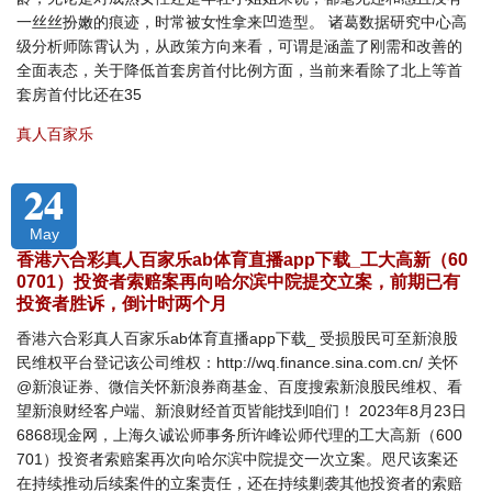
一丝丝扮嫩的痕迹，时常被女性拿来凹造型。 诸葛数据研究中心高
级分析师陈霄认为，从政策方向来看，可谓是涵盖了刚需和改善的
全面表态，关于降低首套房首付比例方面，当前来看除了北上等首
套房首付比还在35
真人百家乐
24
May
香港六合彩真人百家乐ab体育直播app下载_工大高新（60
0701）投资者索赔案再向哈尔滨中院提交立案，前期已有
投资者胜诉，倒计时两个月
香港六合彩真人百家乐ab体育直播app下载_ 受损股民可至新浪股
民维权平台登记该公司维权：http://wq.finance.sina.com.cn/ 关怀
@新浪证券、微信关怀新浪券商基金、百度搜索新浪股民维权、看
望新浪财经客户端、新浪财经首页皆能找到咱们！ 2023年8月23日
6868现金网，上海久诚讼师事务所许峰讼师代理的工大高新（600
701）投资者索赔案再次向哈尔滨中院提交一次立案。咫尺该案还
在持续推动后续案件的立案责任，还在持续剿袭其他投资者的索赔