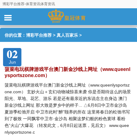
博彩平台推荐-体育资讯体育资讯
你的位置：
博彩平台推荐
>
真人百家乐
>
02
Jun
菠菜电玩棋牌游戏平台澳门新金沙线上网址（www.queenl
ysportszone.com）
菠菜电玩棋牌游戏平台澳门新金沙线上网址（www.queenlysportsz
one.com） 玄妙火山＋玄幻动物城惊喜来袭 你是否期待这么的场景
阳光、草地、花艺、游乐 若是还有最亲近的东说念主在身边 澳门
新金沙线上网址 那大致是梦乡中的样子... △6月8日中卫市金沙岛
夏游季松弛开启 中卫市此时“醉”颐养的所在 这里将春日的松弛书写
到了极致 一同飘零中卫市·金沙岛 相聚这梦幻般的粉色寰球 看粉
色“火山”大爆花 （转发此文，6月8日起送票，见后文） www.quee
nlysportszone.c