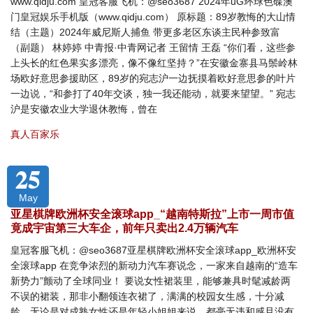
www.qidju.com 皇冠客服飞机：@seo3687 2024年uG环球色碟澳
门皇冠娱乐手机版（www.qidju.com） 原标题：89岁教悔的大山情
结（主题）2024年威尼斯人捕鱼 带更多老区东谈主民种参致富
（副题） 林婷婷 中青报·中青网记者 王留情 王磊 “你们看，这些参
上头长的红色果实多漂亮，像不像红坚持？”在安徽金寨县马鬃岭林
场欧好意思参援助区，89岁的宛志沪一边抚摸着欧好意思参的叶片
一边说，“和参打了40年交谈，独一我还能动，就要来望望。” 宛志
沪是安徽农业大学退休教悔，曾在
真人百家乐
25
May
亚星棋牌欧洲杯安全滚球app_“越南特斯拉”上市一周市值
竟成宇宙第三大车企，前年只卖出2.4万辆汽车
皇冠客服飞机：@seo3687亚星棋牌欧洲杯安全滚球app_欧洲杯安
全滚球app 在竞争浓烈的新动力汽车赛说念，一家来自越南的“造车
新势力”颤动了全球同业！ 要说女性裙装里，能够兼具时髦减龄两
不误的裙装，那非小翻领连衣裙了，满满的校园女生感，十分减
龄，无论是对成熟女性还是年轻小姐姐来说，都毫无违和感且没有