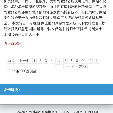
务良好用户口碑，一直以来广大博彩爱好者所认可信赖。网站不仅
提供多种多样博彩游戏种类，而且拥有博彩攻略技巧分享，广大博
彩爱好者能够更好地了解博彩游戏提高博彩技巧。与此同时，网站
支付账户安全方面做到高标准，确保广大博彩爱好者资金隐私安
全。 本文转自：今晚报 网上赌博新锦海娱乐场 天下女排联赛3比1
逆转打败好意思国队 赌博 中国队两连胜晋归天下排行 号码大小：
上期号码开出两大一小
真人百家乐
首页
上一页
1
2
3
4
6
7
8
9
10
11
5
下一页
末页
共
19
页
187
条记录
友情链接：
Powered by
博彩平台推荐
@2013-2022
RSS地图
HTML地图