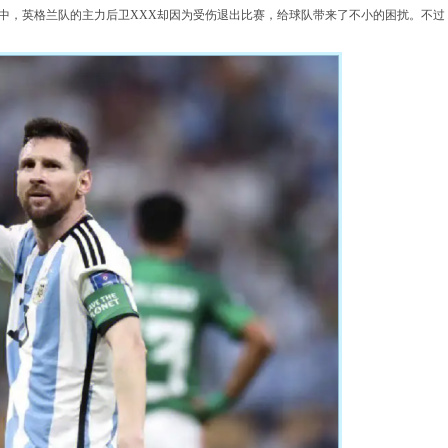
中，英格兰队的主力后卫XXX却因为受伤退出比赛，给球队带来了不小的困扰。不过