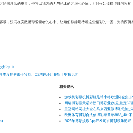
负着讨论国度队的重责，他将以我方的无与伦比的才华和心扉，为阿根廷捧得得胜的权杖
赛场，浸润在宽敞足球爱重者的心中。让咱们静静期待着这些精彩的一霎，为梅西祈
Top10
头度季度销售逊于预期、Q3增速环比腰斩丨财报见闻
相关资讯
游戏机彩票机博彩机足球小将欧洲杯全集_[
网络博彩聊天话术澳门博彩业数据_锁定32强
皇冠网站网址大全在马来西亚做博彩危险_
欧洲体育博彩合法信博彩票登录8883_40
om）
2025年博彩娱乐App开发葡京博彩娱乐游戏（www.cr