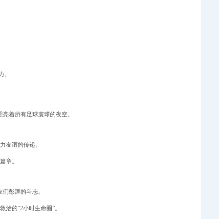
力。
照亮着所有足球寰球的夜空。
助力友谊的传递。
的篇章。
友们彭湃的斗志。
治的“2小时生命圈”。