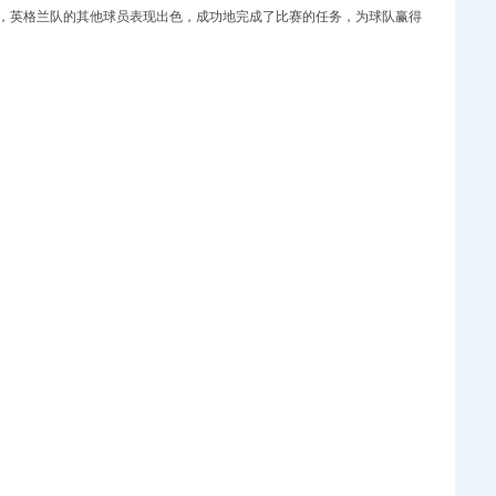
，英格兰队的其他球员表现出色，成功地完成了比赛的任务，为球队赢得