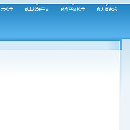
十大推荐
线上投注平台
体育平台推荐
真人百家乐