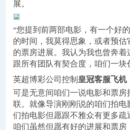
展。
“您提到前两部电影，有一个好
的时间，我莫得思象，或者预估
的票房进展。我认为我也曾奔着
跟所有团队有契合度，咱们一块
英超博彩公司控制
皇冠客服飞机：@
可是无意间咱们一说电影和票房
联。就像导演刚刚说的咱们拍电
们拍电影但愿跟不雅众有更多疏
咱们虽然但愿有好的进展和票房