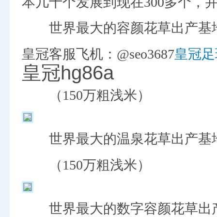
本几十个发展到现在300多个，
世界最大的容颜花草出产基
皇冠客服飞机：@seo3687
皇冠足
皇冠hg86a
（150万粗浅米）
世界最大的温泉花草出产基
（150万粗浅米）
世界最大的数字容颜花草出