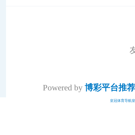
Powered by
博彩平台推
皇冠体育导航