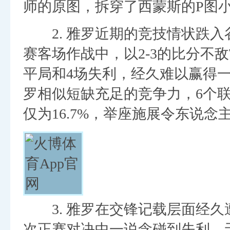
师的原图，拆穿了西蒙斯的P图
2. 雅罗近期的竞技情状跌入
赛客场作战中，以2-3的比分不敌
平局和4场失利，经久难以赢得
罗相似短缺充足的竞争力，6个联
仅为16.7%，举座施展令东说念
3. 雅罗在交锋记载层面经久
次正赛对决中一说念碰到失利，无