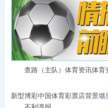
查路（主队）体育资讯体育
新型博彩中国体育彩票店背景墙
不利谍报