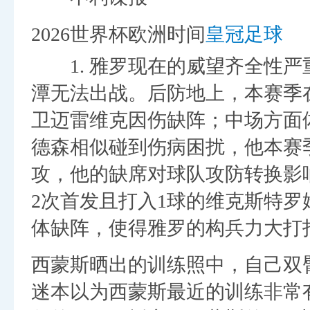
2026世界杯欧洲时间
皇冠足球
1. 雅罗现在的威望齐全性严
潭无法出战。后防地上，本赛季
卫迈雷维克因伤缺阵；中场方面
德森相似碰到伤病困扰，他本赛
攻，他的缺席对球队攻防转换影
2次首发且打入1球的维克斯特
体缺阵，使得雅罗的构兵力大打
西蒙斯晒出的训练照中，自己双
迷本以为西蒙斯最近的训练非常