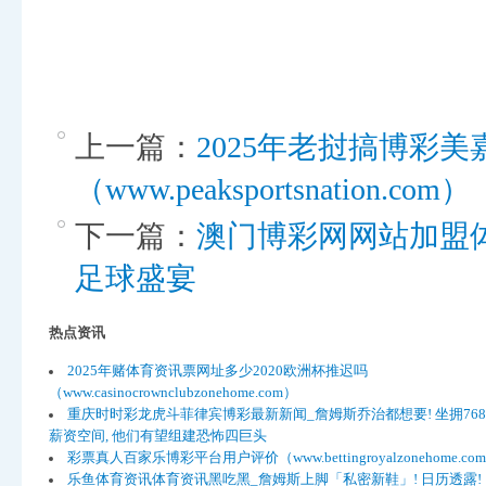
上一篇：
2025年老挝搞博彩
（www.peaksportsnation.com）
下一篇：
澳门博彩网网站加盟体
足球盛宴
热点资讯
2025年赌体育资讯票网址多少2020欧洲杯推迟吗
（www.casinocrownclubzonehome.com）
重庆时时彩龙虎斗菲律宾博彩最新新闻_詹姆斯乔治都想要! 坐拥768
薪资空间, 他们有望组建恐怖四巨头
彩票真人百家乐博彩平台用户评价（www.bettingroyalzonehome.co
乐鱼体育资讯体育资讯黑吃黑_詹姆斯上脚「私密新鞋」! 日历透露!