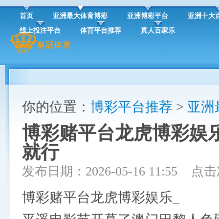
首页
亚洲最大体育博彩
亚洲博彩平台
亚洲十大
线上投注平台
体育平台推荐
真人百家乐
你的位置：
博彩平台推荐
>
亚洲
博彩赌平台龙虎博彩娱
就行
发布日期：2026-05-16 11:55 点
博彩赌平台龙虎博彩娱乐_