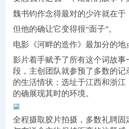
魏书钧作念得最对的少许就在于
但他的确让它变得很“面子”。
电影《河畔的造作》最加分的地
影片着手赋予了所有这个词故事
段，主创团队就参预了多数的记
的生活情状；选址于江西和浙江
的确展现其时的环境。
全程摄取胶片拍摄，多数礼聘固