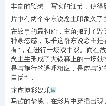
丰富的预想、写实的细节，使得
片中有两个令东说念主印象久了
在故事的最初始，主角搬到了毁
种豪恣感，似乎这群东说念主是
看”，在进行一场戏中戏。而在
念主生形成了大银幕上的一场献
是与施行的遥呼相应，是虚与实
自反性。
龙虎博彩娱乐
马哲的梦魇，在影片中穿插出现