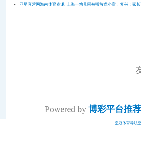
亚星直营网海南体育资讯_上海一幼儿园被曝苛虐小童，复兴：家长
Powered by
博彩平台推
皇冠体育导航