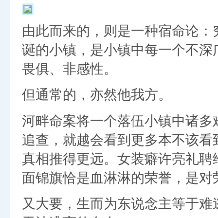
由此而来的，则是一种宿命论：
诞的小镇，是小镇中每一个不深
畏俱、非感性。
但通常的，亦然他我方。
河畔命案将一个落伍小镇中诸多
追查，就越会看到更多本不该看
真相推得更远。女装癖许亮礼聘
面锦旗恰是血淋淋的荣誉，是对
又大要，生而为东说念主等于难