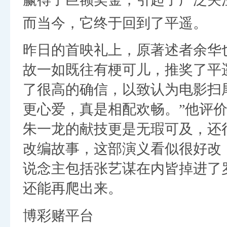
而当今，它终于回到了平遥。
昨日的首映礼上，原著述者余华
故一如既往有梗可儿，推奖了平
了很高的确信，以致认为电影扫
更心爱，真是相配欢畅。”他评
朱一龙的献技更是无瑕可及，还
改编故事，这部演义看似很好改
说念主包括张艺谋在内皆掉进了
还能再爬出来。
博彩赌平台