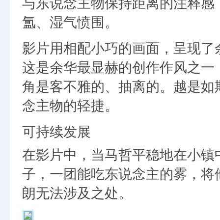
与东说念主物保持距离的注释感
氲、湿气愤围。
影片用相配小巧的画面，呈现了
这是余华最显赫的创作作风之一
角是客不雅的、抽离的。越是如
念主物的轻捷。
可持续发展
在影片中，当马哲平稳地在小镇
子，一团能吃东说念主的雾，将
朗无法涉及之处。