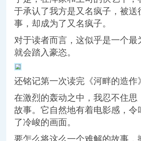
于承认了我方是又名疯子，被送
事，却成为了又名疯子。
对于读者而言，这似乎是一个最
就会踏入豪恣。
还铭记第一次读完《河畔的造作
在激烈的轰动之中，我忍不住思
故事。它自然地有着电影感，令
了冷峻的画面。
要怎么将这么一个难解的故事，