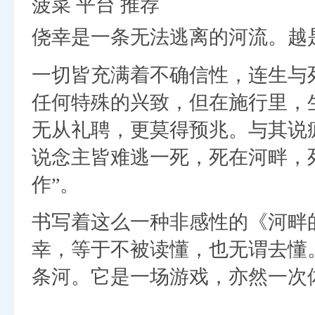
菠菜 平台 推荐
侥幸是一条无法逃离的河流。越
一切皆充满着不确信性，连生与
任何特殊的兴致，但在施行里，
无从礼聘，更莫得预兆。与其说
说念主皆难逃一死，死在河畔，
作”。
书写着这么一种非感性的《河畔
幸，等于不被读懂，也无谓去懂
条河。它是一场游戏，亦然一次