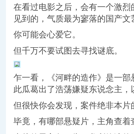
在看过电影之后，会有一个激烈
见到的，气质最为寥落的国产文
你可能会心爱它。
但千万不要试图去寻找谜底。
乍一看，《河畔的造作》是一部
此瓜葛出了浩荡嫌疑东说念主，
但很快你会发现，案件绝非本片
毕竟，有哪部悬疑片，主角查着