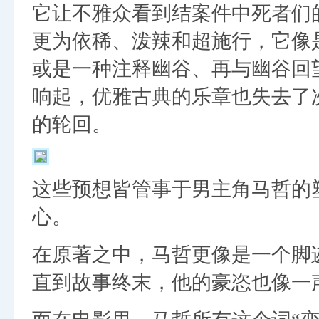
它让不雅众看到结案件中死者们
更为依稀、泼辣和超施行，它像
或是一种注释幽谷、再与幽谷回
响起，优雅古典的乐章也失去了
的轮回。
这些预想皆管事于男主角马哲的
心。
在原著之中，马哲更像是一个脚
直到故事终末，他的豪恣也像一