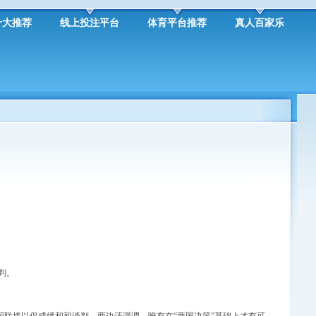
十大推荐
线上投注平台
体育平台推荐
真人百家乐
判。