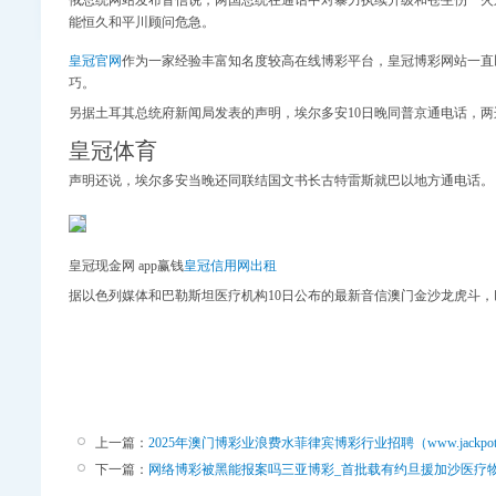
俄总统网站发布音信说，两国总统在通话中对暴力执续升级和苍生伤一火
能恒久和平川顾问危急。
皇冠官网
作为一家经验丰富知名度较高在线博彩平台，皇冠博彩网站一直
巧。
另据土耳其总统府新闻局发表的声明，埃尔多安10日晚同普京通电话，
皇冠体育
声明还说，埃尔多安当晚还同联结国文书长古特雷斯就巴以地方通电话。
皇冠现金网 app赢钱
皇冠信用网出租
据以色列媒体和巴勒斯坦医疗机构10日公布的最新音信澳门金沙龙虎斗，
上一篇：
2025年澳门博彩业浪费水菲律宾博彩行业招聘（www.jackpotcro
下一篇：
网络博彩被黑能报案吗三亚博彩_首批载有约旦援加沙医疗