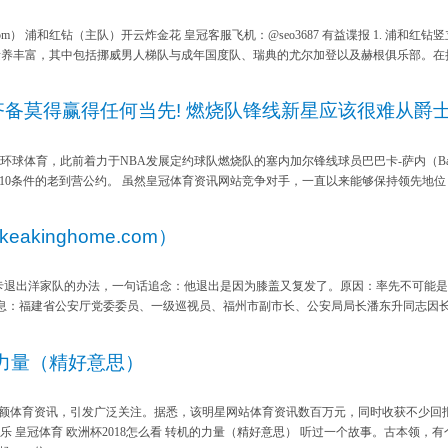
tu.com） 浦和红钻（主队）开云炸金花 皇冠客服飞机：@seo3687 有益谍报 1. 
教素养丰富，其中包括挪威男人梯队与成年国度队、瑞典的尤尔加登以及赫根俱乐部。在
备莫得赢得任何当先! 燃烧队锋线新星应该很难从爵
环球体育，此前着力于NBA发展定约球队燃烧队的塞内加尔锋线球员巴巴卡-萨内（Baba
it 10条件的老到营公约。 虽然皇冠体育资讯网站竞争对手，一直以来能够保持领先地
kinghome.com）
.com） 对于小卡退出洋家队的办法，一句话追念：他退出是因为膝盖又复发了。原因：率
布消息：福建省公安厅党委委员、一级巡视员、福州市副市长、公安局局长潘东升同志因
的力量（精好意思）
额体育资讯，引发广泛关注。据悉，该明星网站体育资讯数百万元，同时收获不少回报
 澳门金沙娱乐 皇冠体育 欧洲杯2018怎么看 转机的力量（精好意思） 听过一个故事。