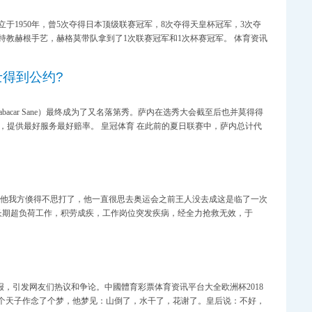
浦和红钻竖立于1950年，曾5次夺得日本顶级联赛冠军，8次夺得天皇杯冠军，3次夺
持教赫根手艺，赫格莫带队拿到了1次联赛冠军和1次杯赛冠军。 体育资讯
士得到公约?
car Sane）最终成为了又名落第秀。萨内在选秀大会截至后也并莫得得
位，提供最好服务最好赔率。 皇冠体育 在此前的夏日联赛中，萨内总计代
先不可能是他我方倏得不思打了，他一直很思去奥运会之前王人没去成这是临了一次
长期超负荷工作，积劳成疾，工作岗位突发疾病，经全力抢救无效，于
，引发网友们热议和争论。中國體育彩票体育资讯平台大全欧洲杯2018
古本领，有个天子作念了个梦，他梦见：山倒了，水干了，花谢了。皇后说：不好，