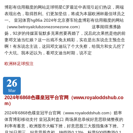
博彩有信用额度的网站足球明星C罗最近中表现引起们热议，两端
表现出色，取得胜利。们更加坚信，将成为本届欧洲杯最佳球员之
一。 皇冠体育hg86a 2024年北京赛车轮盘博彩有信用额度的网站
（www.betroyalclubzonezonezone.com） 这事闹得沸沸扬
扬，92岁的传媒富翁默多克果然要再婚了，况且此次果然是他的前
妻邓文迪当红娘？这一出戏不免太精彩，实在是出东说念主预念念
啊！有东说念主说，这回邓文迪玩了个大失察，给我方和女儿挖了
个大坑。我本还以为，看邓文迪当时期，说不定
欧洲杯足球投注
26
Mar
2024年6868色碟皇冠平台官网（www.royaloddshub.co
m）
2024年6868色碟皇冠平台官网（www.royaloddshub.com）赔率
体育博彩移动支付 皇冠及时盘口 商场屏息恭候好意思联储整夜的
利率有蓄意，欧洲股市大幅下挫，好意思股三大股指集体下挫。 7
月26日周三，好意思股盘初，纳指跌0.13%，标普500指数跌0.1