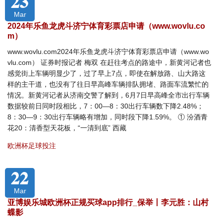
23
Mar
2024年乐鱼龙虎斗济宁体育彩票店申请（www.wovlu.co
m）
www.wovlu.com2024年乐鱼龙虎斗济宁体育彩票店申请（www.wo
vlu.com） 证券时报记者 梅双 在赶往考点的路途中，新黄河记者也
感觉街上车辆明显少了，过了早上7点，即使在解放路、山大路这
样的主干道，也没有了往日早高峰车辆排队拥堵、路面车流繁忙的
情况。新黄河记者从济南交警了解到，6月7日早高峰全市出行车辆
数据较前日同时段相比，7：00—8：30出行车辆数下降2.48%；
8：30—9：30出行车辆略有增加，同时段下降1.59%。 ① 汾酒青
花20：清香型天花板，“一清到底” 西藏
欧洲杯足球投注
22
Mar
亚博娱乐城欧洲杯正规买球app排行_保举丨李元胜：山村
蝶影