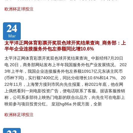
欧洲杯足球投注
24
Mar
太平洋正网体育彩票开奖双色球开奖结果查询_商务部：上
半年企业连接服务外包左券额同比增10.6%
太平洋正网体育彩票开奖双色球开奖结果查询_ 中新经纬7月20日
电 20日，商务部网站发布上半年我国服务外包产业发展情况。 202
3年上半年，我国企业连接服务外包左券额10917亿元东谈主民币
(币种下同)，实行额7400亿元，同比分歧增长10.6%和14.7%。 20
22年11月，上海警方接到市民向先生报案，称2021年底，他在网
上偶然看到一则电影投资广告，便电话联系了客服。据该客服推销
称，公司系多部待上映热门电影的联合出品方，向先生可在电影上
映前参与项目投资分红。 皇冠hg86a 外观方面，全新
欧洲杯足球投注