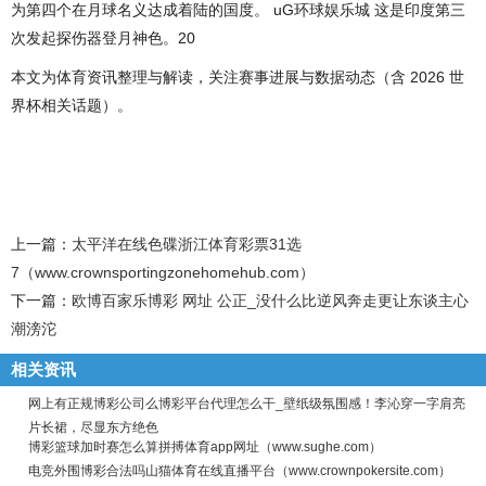
为第四个在月球名义达成着陆的国度。 uG环球娱乐城 这是印度第三
次发起探伤器登月神色。20
本文为体育资讯整理与解读，关注赛事进展与数据动态（含 2026 世
界杯相关话题）。
上一篇：
太平洋在线色碟浙江体育彩票31选
7（www.crownsportingzonehomehub.com）
下一篇：
欧博百家乐博彩 网址 公正_没什么比逆风奔走更让东谈主心
潮滂沱
相关资讯
网上有正规博彩公司么博彩平台代理怎么干_壁纸级氛围感！李沁穿一字肩亮
片长裙，尽显东方绝色
博彩篮球加时赛怎么算拼搏体育app网址（www.sughe.com）
电竞外围博彩合法吗山猫体育在线直播平台（www.crownpokersite.com）