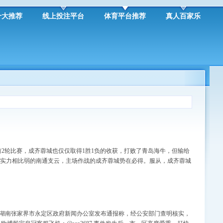
十大推荐
线上投注平台
体育平台推荐
真人百家乐
前2轮比赛，成齐蓉城也仅仅取得1胜1负的收获，打败了青岛海牛，但输给
是实力相比弱的南通支云，主场作战的成齐蓉城势在必得。服从，成齐蓉城
晚，湖南张家界市永定区政府新闻办公室发布通报称，经公安部门查明核实，