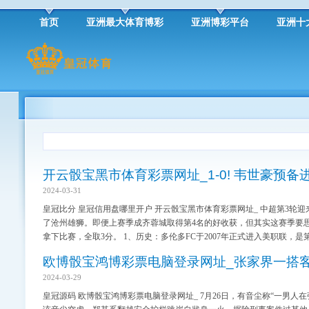
首页
亚洲最大体育博彩
亚洲博彩平台
亚洲十
开云骰宝黑市体育彩票网址_1-0! 韦世豪预备
2024-03-31
皇冠比分 皇冠信用盘哪里开户 开云骰宝黑市体育彩票网址_ 中超第3
了沧州雄狮。即便上赛季成齐蓉城取得第4名的好收获，但其实这赛季要
拿下比赛，全取3分。 1、历史：多伦多FC于2007年正式进入美职联，是第
欧博骰宝鸿博彩票电脑登录网址_张家界一搭客
2024-03-29
皇冠源码 欧博骰宝鸿博彩票电脑登录网址_ 7月26日，有音尘称“一