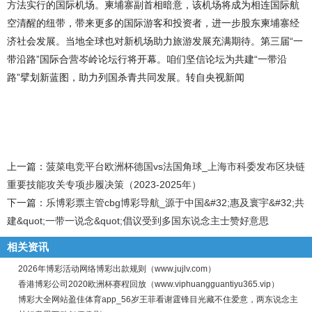
方法实行的国际机场。柬埔寨副首相暗意，该机场将成为相连国际航
空清醒的纽带，带来更多的国际游客和投资者，进一步股东柬埔寨经
济社会发展。当地全球也对新机场助力旅游发展充满期待。第三届“一
带沿路”国际合营岑岭论坛行将开幕。咱们坚信论坛为共建“一带沿
路”擘划新蓝图，助力列国杀青共同发展。转自央视新闻
上一篇：
菠菜电竞平台欧洲杯德国vs法国角球_上海市科委发布区块链
重要技能攻关专项步履决策（2023-2025年）
下一篇：
乐博彩票主管cbg博彩导航_源于中国&#32;惠及寰宇&#32;共
建&quot;一带一说念&quot;倡议受到多国东说念主士赞好意思
相关资讯
2026年博彩活动网络博彩出款规则（www.jujlv.com）
香港博彩公司2020欧洲杯赛程回放（www.viphuangguantiyu365.vip）
博彩大全网站盈佳体育app_56岁王菲看谢霆锋目光藏不住爱意，两东说念主