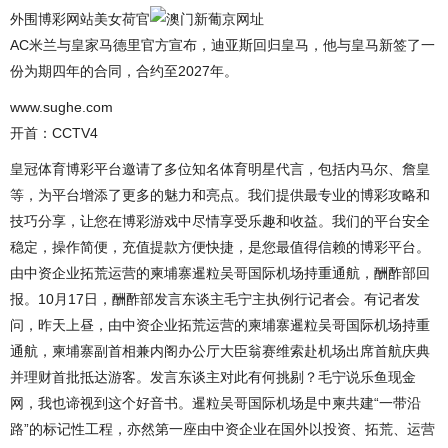
外围博彩网站美女荷官
AC米兰与皇家马德里官方宣布，迪亚斯回归皇马，他与皇马新签了一
份为期四年的合同，合约至2027年。
www.sughe.com
开首：CCTV4
皇冠体育博彩平台邀请了多位知名体育明星代言，包括内马尔、詹皇
等，为平台增添了更多的魅力和亮点。我们提供最专业的博彩攻略和
技巧分享，让您在博彩游戏中尽情享受乐趣和收益。我们的平台安全
稳定，操作简便，充值提款方便快捷，是您最值得信赖的博彩平台。
由中资企业拓荒运营的柬埔寨暹粒吴哥国际机场持重通航，酬酢部回
报。10月17日，酬酢部发言东谈主毛宁主执例行记者会。有记者发
问，昨天上昼，由中资企业拓荒运营的柬埔寨暹粒吴哥国际机场持重
通航，柬埔寨副首相兼内阁办公厅大臣翁赛维索赴机场出席首航庆典
并理财首批抵达游客。发言东谈主对此有何挑剔？毛宁说乐鱼现金
网，我也谛视到这个好音书。暹粒吴哥国际机场是中柬共建“一带沿
路”的标记性工程，亦然第一座由中资企业在国外以投资、拓荒、运营