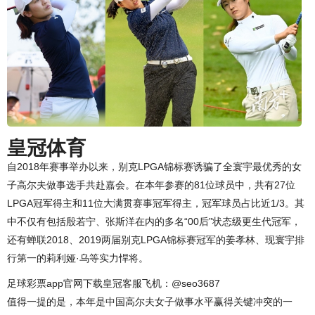
皇冠体育
自2018年赛事举办以来，别克LPGA锦标赛诱骗了全寰宇最优秀的女
子高尔夫做事选手共赴嘉会。在本年参赛的81位球员中，共有27位
LPGA冠军得主和11位大满贯赛事冠军得主，冠军球员占比近1/3。其
中不仅有包括殷若宁、张斯洋在内的多名“00后”状态级更生代冠军，
还有蝉联2018、2019两届别克LPGA锦标赛冠军的姜孝林、现寰宇排
行第一的莉利娅·乌等实力悍将。
足球彩票app官网下载皇冠客服飞机：@seo3687
值得一提的是，本年是中国高尔夫女子做事水平赢得关键冲突的一