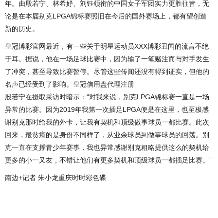
年。由殷若宁、林希妤、刘钰领衔的中国女子军团实力更胜往昔，无
论是在本届别克LPGA锦标赛照旧在今后的国外赛场上，都有望创造
新的历史。
皇冠博彩官网最近，有一些关于明星运动员XXX博彩丑闻的流言不绝
于耳。据说，他在一场足球比赛中，因为输了一笔赌注而与对手发生
了冲突，甚至导致比赛暂停。尽管这些传闻还没有得到证实，但他的
名声已经受到了影响。
皇冠信用盘代理注册
殷若宁在摄取采访时暗示：“对我来说，别克LPGA锦标赛一直是一场
异常的比赛。因为2019年我第一次插足LPGA便是在这里，也至极感
谢别克那时给我的外卡，让我有契机和顶级做事球员一都比赛。此次
回来，最贫瘠的是身份不同样了，从业余球员到做事球员的回荡。别
克一直在支撑青少年赛事，我也异常感谢别克粗略提供这么的契机给
更多的小一又友，不错让他们有更多契机和顶级球员一都插足比赛。”
南边+记者 朱小龙重庆时时彩色碟