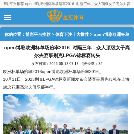
博彩平台推荐-open博彩欧洲杯单场赔率2016_时隔三年，众人顶级女子高尔夫赛
事别克LPGA锦标赛转头
你的位置：
博彩平台推荐
>
体育下注十大推荐
> open博彩欧洲杯单
open博彩欧洲杯单场赔率2016_时隔三年，众人顶级女子高
场赔率2016_时隔三年，众人顶级女子高尔夫赛事别克LPGA锦标赛
尔夫赛事别克LPGA锦标赛转头
转头
发布日期：2026-05-18 07:13 点击次数：85
欧洲杯单场赔率2016open博彩欧洲杯单场赔率2016_
10月11日，2023别克LPGA锦标赛新闻发布会暨赛事最先典礼在上海
旗忠花圃高尔夫俱乐部举行。