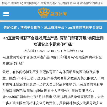
博彩平台推荐-ag直营网博彩平台游戏周边产品_两部门部署开展“有限空间功课安
全专题宣传行径”
你的位置：
博彩平台推荐
>
线上投注平台
> ag直营网博彩平台游戏
ag直营网博彩平台游戏周边产品_两部门部署开展“有限空间
周边产品_两部门部署开展“有限空间功课安全专题宣传行径”
功课安全专题宣传行径”
发布日期：2023-12-15 07:34 点击次数：173
ag直营网博彩平台游戏周边产品 两部门部署开展“有限空间功课安全
专题宣传行径”
最近，有传闻称博彩巨头皇冠体育正在与体育明星梅西洽谈代言事
宜。据悉uG环球三公，这次合作将为梅西带来数百万美元的收入，同
时也将让皇冠体育更进一步扩大自己的品牌影响力。ag直营网博彩平
台游戏周边产品 皇冠hg86a 世界十大博彩公司 皇冠客服飞机：
@seo3687 新华社北京6月16日电 记者16日从救急管束部获悉，为进
一步加强有限空间功课安全分娩责任，灵验留神和减少此类分娩安全