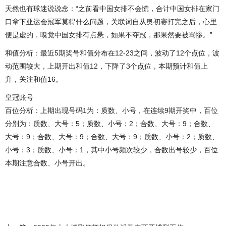
天然也有球迷说说念：“之前看中国女排不会慌，合计中国女排在家门
口拿下亚运会冠军莫得什么问题，关联词自从奥初赛打完之后，心里
便是虚的，嗅觉中国女排有点悬，如果不夺冠，那果然要被骂惨。”
和值分析：最近5期奖号和值分布在12-23之间，波动了12个点位，波
动范围较大，上期开出和值12，下降了3个点位，本期预计和值上
升，关注和值16。
皇冠账号
百位分析：上期出现号码1为：质数、小号，在连续9期开奖中，百位
分别为：质数、大号：5；质数、小号：2；合数、大号：9；合数、
大号：9；合数、大号：9；合数、大号：9；质数、小号：2；质数、
小号：3；质数、小号：1，其中小号频次较少，合数出号较少，百位
本期注意合数、小号开出。