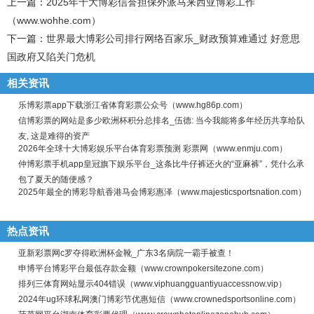
上一篇：
2025年十大博彩信誉担保外派马来西亚博彩工作
（www.wohhe.com）
下一篇：
世界最大博彩公司排行网络百家乐_财政预算难通过 好意思
国政府又陷关门危机
相关资讯
乐博彩票app下载浙江省体育彩票公众号（www.hg86p.com）
信博彩票的网站是多少欧洲杯积分总排名_伍德: 当今我能将多年经历共享给队
友, 这是难得的资产
2026年全球十大博彩娱乐平台体育彩票预测 彩票网（www.enmju.com）
仲博彩票手机app皇冠旗下娱乐平台_这条比牛仔裤还火的“亚麻裤”，凭什么承
包了夏天的随便感？
2025年最全的博彩导航香港马会博彩惠泽（www.majesticsportsnation.com）
热点资讯
亚新彩票网c罗夺得欧洲杯金靴_广东3名病院一霸手被查！
申博平台博彩平台最低存款金额（www.crownpokersitezone.com）
排列三体育网站显示404错误（www.viphuangguantiyuaccessnow.vip）
2024年ug环球私网澳门博彩节优惠短信（www.crownedsportsonline.com）