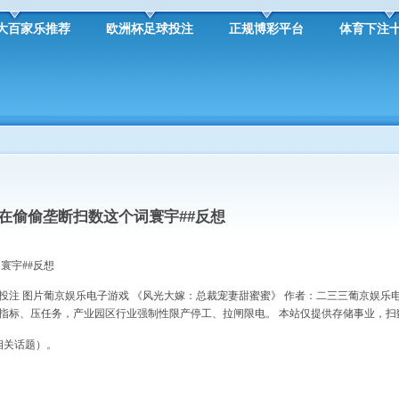
大百家乐推荐
欧洲杯足球投注
正规博彩平台
体育下注
在偷偷垄断扫数这个词寰宇##反想
寰宇##反想
 图片葡京娱乐电子游戏 《风光大嫁：总裁宠妻甜蜜蜜》 作者：二三三葡京娱乐电子
指标、压任务，产业园区行业强制性限产停工、拉闸限电。 本站仅提供存储事业，扫
相关话题）。