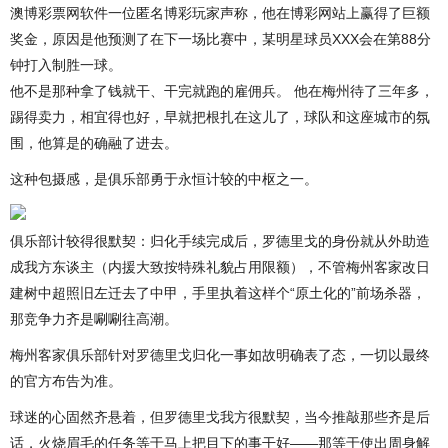
澳博彩票网软件一位匿名博彩玩家声称，他在博彩网站上赢得了巨额
奖金，原因是他预测了在下一场比赛中，某明星球员XXX会在第88分
钟打入制胜一球。
他不是那种拿了钱就干、干完就跑的雇佣兵。 他在梅州待了三年多，
踢得卖力，相宜得也好，早就把根扎在这儿了，球队和这座城市的氛
围，他算是的确融了进去。
这种包摄感，是俱乐部勇于永恒计较的中枢之一。
俱乐部计较得很默契：归化手续完成后，罗德里戈的身份就从外助造
成我方东谈主（内援大致按特殊礼貌占用限额），不管梅州客家改日
建树中超照旧左迁去了中甲，手里执着这样个“原土化的”前场杀器，
那竞争力齐是唰唰往高潮。
梅州客家俱乐部针对罗德里戈归化一事如故明确表了态，一切以最终
的官方布告为准。
球迷的心固然齐悬着，但罗德里戈我方很默契，当今推敲那些齐是后
话，火烧眉毛的任务等于马上把目下的事干好——那等于使出周身解