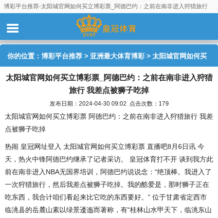
博彩平台推荐-太阳城官网如何买立博彩票_阿德巴约：之前在南非进入狩猎旅行
我差点被狮子吃掉
你的位置：
博彩平台推荐
>
亚洲最大体育博彩
> 太阳城官网如何买
太阳城官网如何买立博彩票_阿德巴约：之前在南非进入狩猎
立博彩票_阿德巴约：之前在南非进入狩猎旅行 我差点被狮子吃掉
旅行 我差点被狮子吃掉
发布日期：2024-04-30 09:02 点击次数：179
太阳城官网如何买立博彩票 阿德巴约：之前在南非进入狩猎旅行 我差
点被狮子吃掉
热闹 皇冠网址登入 太阳城官网如何买立博彩票 直播吧8月6日讯 今
天，热火中锋阿德巴约继承了记者采访。 皇冠体育打不开 谈到我方此
前在南非进入NBA无国界培训，阿德巴约说说念：“绝顶棒。我进入了
一次狩猎旅行，然后我差点被狮子吃掉。我的酷爱是，那时狮子正在
吃东西，我合计咱们看起来比它吃的东西要好。” 位于甘肃省定西市
临洮县的岳麓山素以绿景逶迤而著称，有“桂林山水甲天下，临洮东山