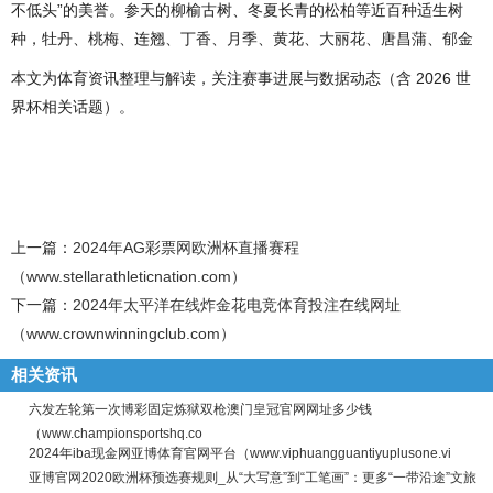
不低头”的美誉。参天的柳榆古树、冬夏长青的松柏等近百种适生树
种，牡丹、桃梅、连翘、丁香、月季、黄花、大丽花、唐昌蒲、郁金
本文为体育资讯整理与解读，关注赛事进展与数据动态（含 2026 世
界杯相关话题）。
上一篇：
2024年AG彩票网欧洲杯直播赛程
（www.stellarathleticnation.com）
下一篇：
2024年太平洋在线炸金花电竞体育投注在线网址
（www.crownwinningclub.com）
相关资讯
六发左轮第一次博彩固定炼狱双枪澳门皇冠官网网址多少钱
（www.championsportshq.co
2024年iba现金网亚博体育官网平台（www.viphuangguantiyuplusone.vi
亚博官网2020欧洲杯预选赛规则_从“大写意”到“工笔画”：更多“一带沿途”文旅