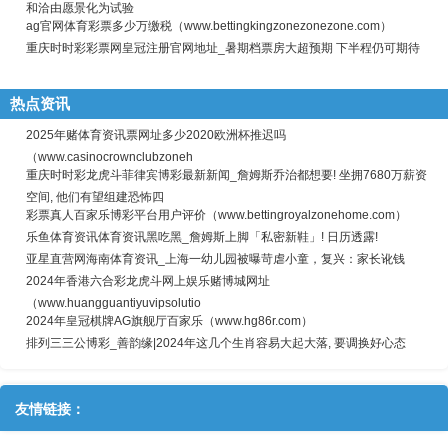
和洽由愿景化为试验
ag官网体育彩票多少万缴税（www.bettingkingzonezonezone.com）
重庆时时彩彩票网皇冠注册官网地址_暑期档票房大超预期 下半程仍可期待
热点资讯
2025年赌体育资讯票网址多少2020欧洲杯推迟吗
（www.casinocrownclubzoneh
重庆时时彩龙虎斗菲律宾博彩最新新闻_詹姆斯乔治都想要! 坐拥7680万薪资
空间, 他们有望组建恐怖四
彩票真人百家乐博彩平台用户评价（www.bettingroyalzonehome.com）
乐鱼体育资讯体育资讯黑吃黑_詹姆斯上脚「私密新鞋」! 日历透露!
亚星直营网海南体育资讯_上海一幼儿园被曝苛虐小童，复兴：家长讹钱
2024年香港六合彩龙虎斗网上娱乐赌博城网址
（www.huangguantiyuvipsolutio
2024年皇冠棋牌AG旗舰厅百家乐（www.hg86r.com）
排列三三公博彩_善韵缘|2024年这几个生肖容易大起大落, 要调换好心态
友情链接：