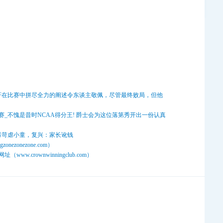
轩在比赛中拼尽全力的阐述令东谈主敬佩，尽管最终败局，但他
_不愧是昔时NCAA得分王! 爵士会为这位落第秀开出一份认真
曝苛虐小童，复兴：家长讹钱
nezonezone.com）
.crownwinningclub.com）