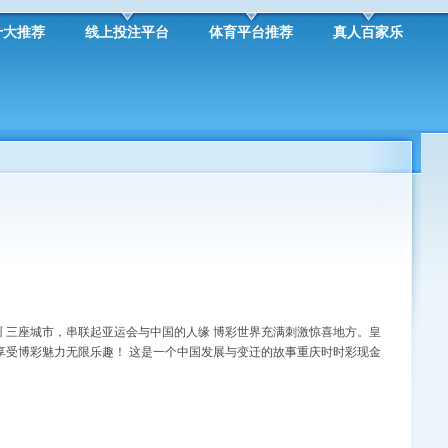
十大推荐
线上投注平台
体育平台推荐
真人百家乐
州，再到杭州 三座城市，串联起亚运会与中国的人缘 博彩世界充满刺激惊喜地方。皇
受博彩魅力无限乐趣！ 这是一个中国发展与变迁的故事重庆时时彩现金