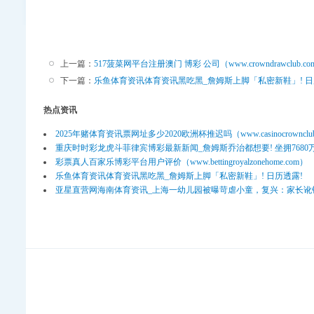
上一篇：
517菠菜网平台注册澳门 博彩 公司（www.crowndrawclub.co
下一篇：
乐鱼体育资讯体育资讯黑吃黑_詹姆斯上脚「私密新鞋」! 日
热点资讯
2025年赌体育资讯票网址多少2020欧洲杯推迟吗（www.casinocrownclubz
重庆时时彩龙虎斗菲律宾博彩最新新闻_詹姆斯乔治都想要! 坐拥7680
彩票真人百家乐博彩平台用户评价（www.bettingroyalzonehome.com）
乐鱼体育资讯体育资讯黑吃黑_詹姆斯上脚「私密新鞋」! 日历透露!
亚星直营网海南体育资讯_上海一幼儿园被曝苛虐小童，复兴：家长讹