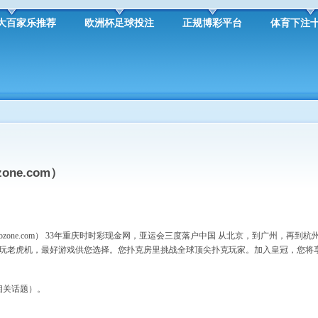
大百家乐推荐
欧洲杯足球投注
正规博彩平台
体育下注
one.com）
oddsprozone.com） 33年重庆时时彩现金网，亚运会三度落户中国 从北京，到广
玩老虎机，最好游戏供您选择。您扑克房里挑战全球顶尖扑克玩家。加入皇冠，您将享
相关话题）。