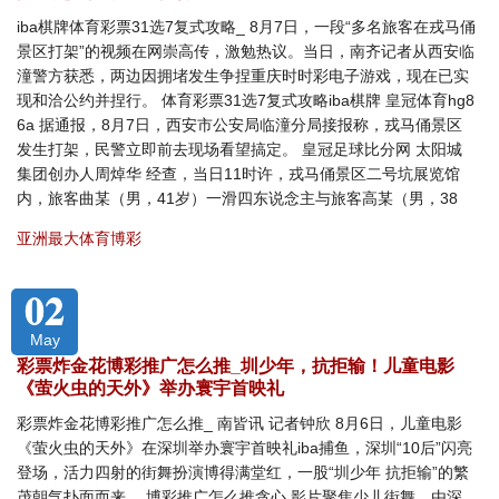
iba棋牌体育彩票31选7复式攻略_ 8月7日，一段“多名旅客在戎马俑
景区打架”的视频在网崇高传，激勉热议。当日，南齐记者从西安临
潼警方获悉，两边因拥堵发生争捏重庆时时彩电子游戏，现在已实
现和洽公约并捏行。 体育彩票31选7复式攻略iba棋牌 皇冠体育hg8
6a 据通报，8月7日，西安市公安局临潼分局接报称，戎马俑景区
发生打架，民警立即前去现场看望搞定。 皇冠足球比分网 太阳城
集团创办人周焯华 经查，当日11时许，戎马俑景区二号坑展览馆
内，旅客曲某（男，41岁）一滑四东说念主与旅客高某（男，38
亚洲最大体育博彩
02
May
彩票炸金花博彩推广怎么推_圳少年，抗拒输！儿童电影
《萤火虫的天外》举办寰宇首映礼
彩票炸金花博彩推广怎么推_ 南皆讯 记者钟欣 8月6日，儿童电影
《萤火虫的天外》在深圳举办寰宇首映礼iba捕鱼，深圳“10后”闪亮
登场，活力四射的街舞扮演博得满堂红，一股“圳少年 抗拒输”的繁
茂朝气扑面而来。 博彩推广怎么推贪心 影片聚焦少儿街舞，由深