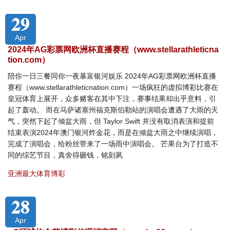
29
Apr
2024年AG彩票网欧洲杯直播赛程（www.stellarathleticna
tion.com）
陪你一日三餐同你一夜暴富银河娱乐 2024年AG彩票网欧洲杯直播
赛程（www.stellarathleticnation.com）一场疯狂的虚拟博彩比赛在
皇冠体育上展开，众多赌客在其中下注，赛事结果却出乎意料，引
起了轰动。 而在马萨诸塞州福克斯伯勒站的演唱会遭遇了大雨的天
气，突然下起了倾盆大雨，但 Taylor Swift 并没有取消表演和提前
结束表演2024年澳门银河炸金花，而是在倾盆大雨之中继续演唱，
完成了演唱会，给粉丝带来了一场雨中演唱会。 芒果台为了打造不
同的综艺节目，真舍得砸钱，铭刻夙
亚洲最大体育博彩
28
Apr