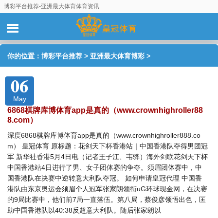
博彩平台推荐-亚洲最大体育体育资讯
你的位置：
博彩平台推荐
>
亚洲最大体育博彩
>
06
May
6868棋牌库博体育app是真的（www.crownhighroller88
8.com）
深度6868棋牌库博体育app是真的（www.crownhighroller888.co
m） 皇冠体育 原标题：花剑天下杯香港站｜中国香港队夺得男团冠
军 新华社香港5月4日电（记者王子江、韦骅）海外剑联花剑天下杯
中国香港站4日进行了男、女子团体赛的争夺。须眉团体赛中，中
国香港队在决赛中逆转意大利队夺冠。 如何申请皇冠代理 中国香
港队由东京奥运会须眉个人冠军张家朗领衔uG环球现金网，在决赛
的9局比赛中，他们前7局一直落伍。第八局，蔡俊彦领悟出色，匡
助中国香港队以40:38反超意大利队。随后张家朗以