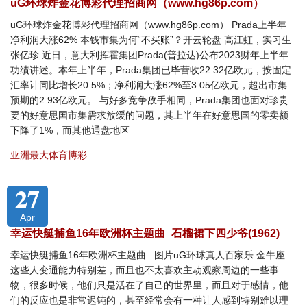
uG环球炸金花博彩代理招商网（www.hg86p.com）
uG环球炸金花博彩代理招商网（www.hg86p.com） Prada上半年
净利润大涨62% 本钱市集为何“不买账”？开云轮盘 高江虹，实习生
张亿珍 近日，意大利挥霍集团Prada(普拉达)公布2023财年上半年
功绩讲述。本年上半年，Prada集团已毕营收22.32亿欧元，按固定
汇率计同比增长20.5%；净利润大涨62%至3.05亿欧元，超出市集
预期的2.93亿欧元。 与好多竞争敌手相同，Prada集团也面对珍贵
要的好意思国市集需求放缓的问题，其上半年在好意思国的零卖额
下降了1%，而其他通盘地区
亚洲最大体育博彩
27
Apr
幸运快艇捕鱼16年欧洲杯主题曲_石榴裙下四少爷(1962)
幸运快艇捕鱼16年欧洲杯主题曲_ 图片uG环球真人百家乐 金牛座
这些人变通能力特别差，而且也不太喜欢主动观察周边的一些事
物，很多时候，他们只是活在了自己的世界里，而且对于感情，他
们的反应也是非常迟钝的，甚至经常会有一种让人感到特别难以理