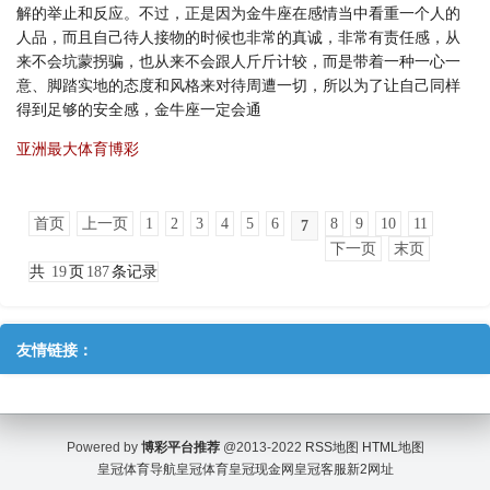
解的举止和反应。不过，正是因为金牛座在感情当中看重一个人的
人品，而且自己待人接物的时候也非常的真诚，非常有责任感，从
来不会坑蒙拐骗，也从来不会跟人斤斤计较，而是带着一种一心一
意、脚踏实地的态度和风格来对待周遭一切，所以为了让自己同样
得到足够的安全感，金牛座一定会通
亚洲最大体育博彩
首页
上一页
1
2
3
4
5
6
8
9
10
11
7
下一页
末页
共
19
页
187
条记录
友情链接：
Powered by
博彩平台推荐
@2013-2022
RSS地图
HTML地图
皇冠体育导航
皇冠体育
皇冠现金网
皇冠客服
新2网址