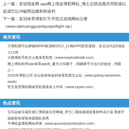
上一篇：
皇冠现金网 app网上现金博彩网站_俄土总统说愿共同联接以
促成巴以冲破两边媾和和谈判
下一篇：
皇冠体育博彩打不开投注游戏网站注册
（www.viphuangguantiyuspotlight.vip）
相关资讯
万博彩票可以挣钱吗FIFA欧洲杯2012_[小炮APP]竞彩谍报：全北当代近6场攻
入11球
大唐博彩手机怎么查体育彩票（www.royaloddssite.com）
网上博彩程序ope体育app/b_夏天少买裤子，阔腿裤平方出行好收拾，闭眼
入！
2026年博彩公司 论坛担保张金的体育彩票怎么玩（www.gdmig-darwinian-
medic
官方直营博彩网体育彩票真有人中吗（www.zaywu.com）
热点资讯
宝马会娱乐城百佬汇博彩娱乐官网城_伊万二期战泰国或复制申花计谋 黄政宇
徐皓阳有望迎来国度队首秀
平博轮盘博彩网站评测（www.queenlysportsnation.com）