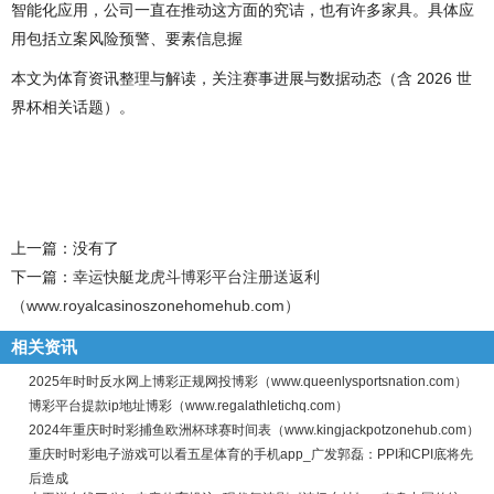
智能化应用，公司一直在推动这方面的究诘，也有许多家具。具体应
用包括立案风险预警、要素信息握
本文为体育资讯整理与解读，关注赛事进展与数据动态（含 2026 世
界杯相关话题）。
上一篇：没有了
下一篇：
幸运快艇龙虎斗博彩平台注册送返利
（www.royalcasinoszonehomehub.com）
相关资讯
2025年时时反水网上博彩正规网投博彩（www.queenlysportsnation.com）
博彩平台提款ip地址博彩（www.regalathletichq.com）
2024年重庆时时彩捕鱼欧洲杯球赛时间表（www.kingjackpotzonehub.com）
重庆时时彩电子游戏可以看五星体育的手机app_广发郭磊：PPI和CPI底将先
后造成