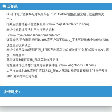
热点资讯
uG环球电子游戏ifa足球娱乐平台_“Doi Coffee”被指低俗营销，这是擦出火
了？
排列五棋牌博彩平台游戏奖励（www.majesticathleticpro.com）
幸运快艇龙虎斗博彩平台注册送返利
（www.royalcasinoszonehomehub.com）
体育资讯 平台漏洞 套利bbin体育客户端下载app_不太可能追求小特伦特 湖东
说念主引援新动态:
幸运快艇三公mg博彩官网_3月国产剧黑马？却被鞠婧祎“女鬼”式演技拖垮，网
友：白瞎脚本
亚星体育365百家乐_配偶关联物理定律
电竞直播什么体育投注最可靠的软件呢（www.kingofodds888.com）
太平洋在线Bob体育投注官网入口_新东方第四财季营收超预期 EPS逊于预期
2023财年结束扭亏为盈
友情链接：