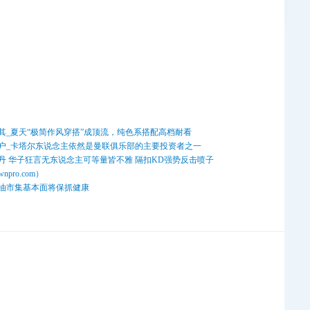
_夏天“极简作风穿搭”成顶流，纯色系搭配高档耐看
户_卡塔尔东说念主依然是曼联俱乐部的主要投资者之一
丹 华子狂言无东说念主可等量皆不雅 隔扣KD强势反击喷子
pro.com）
石油市集基本面将保抓健康