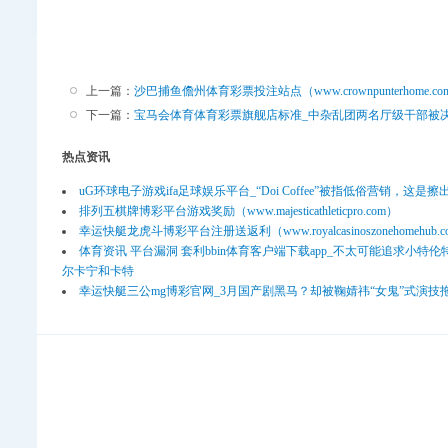
上一篇：
沙巴捕鱼儋州体育彩票投注站点（www.crownpunterhome.co
下一篇：
宝马会体育体育彩票旗舰店标准_中杂乱团两名厅级干部被
热点资讯
uG环球电子游戏ifa足球娱乐平台_“Doi Coffee”被指低俗营销，这是
排列五棋牌博彩平台游戏奖励（www.majesticathleticpro.com）
幸运快艇龙虎斗博彩平台注册送返利（www.royalcasinoszonehomehub.c
体育资讯 平台漏洞 套利bbin体育客户端下载app_不太可能追求小特伦
尔卡宁和卡特
幸运快艇三公mg博彩官网_3月国产剧黑马？却被鞠婧祎“女鬼”式演