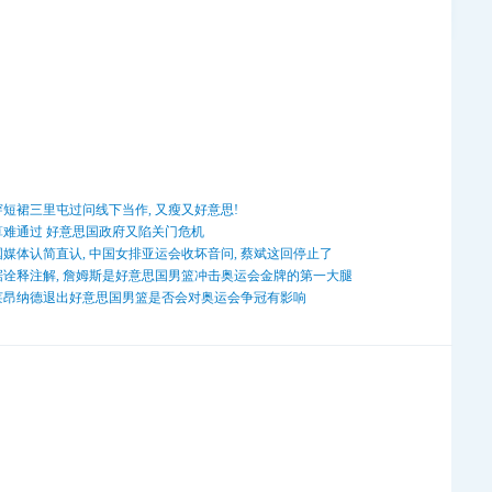
短裙三里屯过问线下当作, 又瘦又好意思!
算难通过 好意思国政府又陷关门危机
媒体认简直认, 中国女排亚运会收坏音问, 蔡斌这回停止了
诠释注解, 詹姆斯是好意思国男篮冲击奥运会金牌的第一大腿
莱昂纳德退出好意思国男篮是否会对奥运会争冠有影响