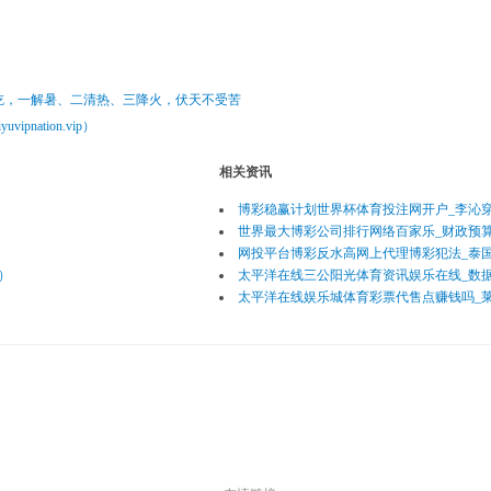
吃，一解暑、二清热、三降火，伏天不受苦
pnation.vip）
相关资讯
博彩稳赢计划世界杯体育投注网开户_李沁穿
世界最大博彩公司排行网络百家乐_财政预
网投平台博彩反水高网上代理博彩犯法_泰国
m）
太平洋在线三公阳光体育资讯娱乐在线_数据
太平洋在线娱乐城体育彩票代售点赚钱吗_