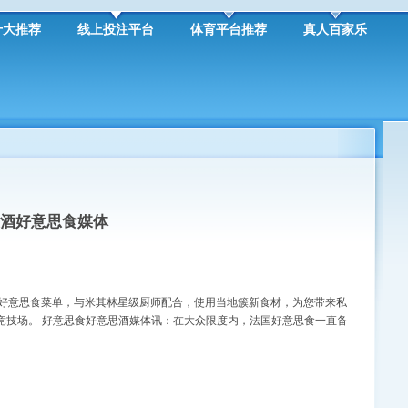
十大推荐
线上投注平台
体育平台推荐
真人百家乐
思酒好意思食媒体
新的好意思食菜单，与米其林星级厨师配合，使用当地簇新食材，为您带来私
竞技场。 好意思食好意思酒媒体讯：在大众限度内，法国好意思食一直备