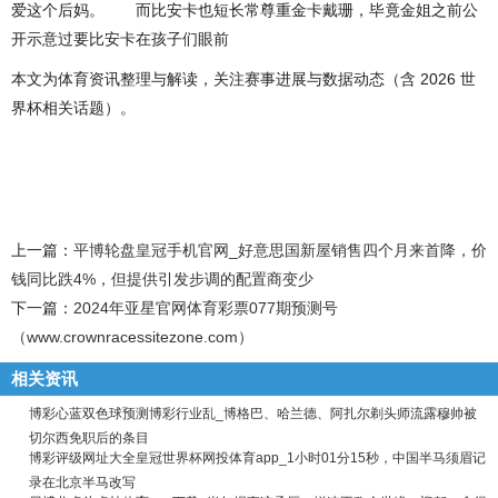
爱这个后妈。 而比安卡也短长常尊重金卡戴珊，毕竟金姐之前公
开示意过要比安卡在孩子们眼前
本文为体育资讯整理与解读，关注赛事进展与数据动态（含 2026 世
界杯相关话题）。
上一篇：
平博轮盘皇冠手机官网_好意思国新屋销售四个月来首降，价
钱同比跌4%，但提供引发步调的配置商变少
下一篇：
2024年亚星官网体育彩票077期预测号
（www.crownracessitezone.com）
相关资讯
博彩心蓝双色球预测博彩行业乱_博格巴、哈兰德、阿扎尔剃头师流露穆帅被
切尔西免职后的条目
博彩评级网址大全皇冠世界杯网投体育app_1小时01分15秒，中国半马须眉记
录在北京半马改写